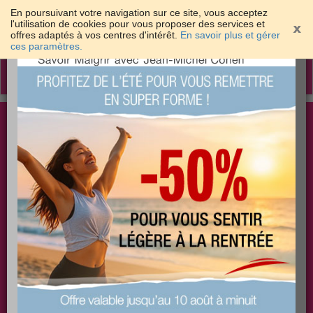
En poursuivant votre navigation sur ce site, vous acceptez
l'utilisation de cookies pour vous proposer des services et
offres adaptés à vos centres d'intérêt.
En savoir plus et gérer
×
ces paramètres.
Toggle
navigation
Togg
Les meilleures solutions pour maigrir et être bien
sear
dans sa peau
PLUS
PLUS
PLUS
EFFICACE
SANTÉ
COACHING