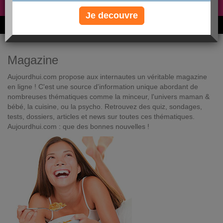
Non, je préfère le régime gratuit
»
Je decouvre
6M de personnes ont maigri et réappris à manger avec nous
Magazine
Aujourdhui.com propose aux internautes un véritable magazine
en ligne ! C'est une source d'information unique abordant de
nombreuses thématiques comme la minceur, l'univers maman &
bébé, la cuisine, ou la psycho. Retrouvez des quiz, sondages,
tests, dossiers, articles et news sur toutes ces thématiques.
Aujourdhui.com : que des bonnes nouvelles !