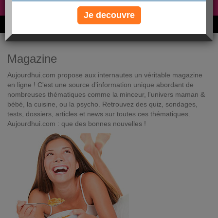
Non, je préfère le régime gratuit
»
Je decouvre
6M de personnes ont maigri et réappris à manger avec nous
Magazine
Aujourdhui.com propose aux internautes un véritable magazine
en ligne ! C'est une source d'information unique abordant de
nombreuses thématiques comme la minceur, l'univers maman &
bébé, la cuisine, ou la psycho. Retrouvez des quiz, sondages,
tests, dossiers, articles et news sur toutes ces thématiques.
Aujourdhui.com : que des bonnes nouvelles !