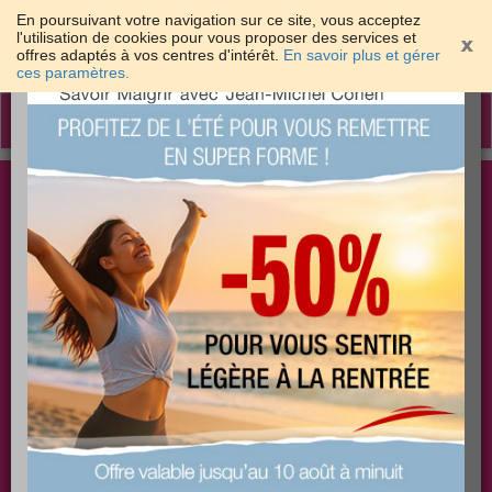
En poursuivant votre navigation sur ce site, vous acceptez
l'utilisation de cookies pour vous proposer des services et
offres adaptés à vos centres d'intérêt.
En savoir plus et gérer
×
ces paramètres.
Toggle
navigation
Togg
Les meilleures solutions pour maigrir et être bien
sear
dans sa peau
PLUS
PLUS
PLUS
EFFICACE
SANTÉ
COACHING