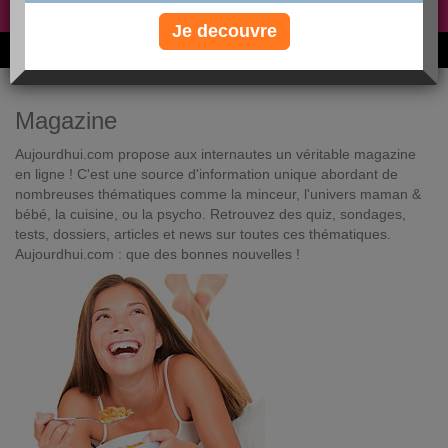
Non, je préfère le régime gratuit
»
Je decouvre
6M de personnes ont maigri et réappris à manger avec nous
Magazine
Aujourdhui.com propose aux internautes un véritable magazine
en ligne ! C'est une source d'information unique abordant de
nombreuses thématiques comme la minceur, l'univers maman &
bébé, la cuisine, ou la psycho. Retrouvez des quiz, sondages,
tests, dossiers, articles et news sur toutes ces thématiques.
Aujourdhui.com : que des bonnes nouvelles !