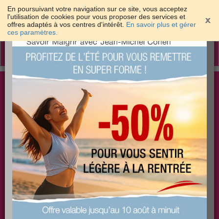
En poursuivant votre navigation sur ce site, vous acceptez
l'utilisation de cookies pour vous proposer des services et
offres adaptés à vos centres d'intérêt.
En savoir plus et gérer
×
ces paramètres.
Toggle
navigation
Togg
Les meilleures solutions pour maigrir et être bien
sear
dans sa peau
PLUS
PLUS
PLUS
EFFICACE
SANTÉ
COACHING