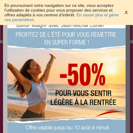
En poursuivant votre navigation sur ce site, vous acceptez
l'utilisation de cookies pour vous proposer des services et
offres adaptés à vos centres d'intérêt.
En savoir plus et gérer
×
ces paramètres.
Toggle
navigation
Togg
Les meilleures solutions pour maigrir et être bien
sear
dans sa peau
PLUS
PLUS
PLUS
EFFICACE
SANTÉ
COACHING