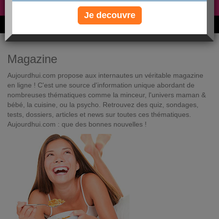
Non, je préfère le régime gratuit
»
Je decouvre
6M de personnes ont maigri et réappris à manger avec nous
Magazine
Aujourdhui.com propose aux internautes un véritable magazine
en ligne ! C'est une source d'information unique abordant de
nombreuses thématiques comme la minceur, l'univers maman &
bébé, la cuisine, ou la psycho. Retrouvez des quiz, sondages,
tests, dossiers, articles et news sur toutes ces thématiques.
Aujourdhui.com : que des bonnes nouvelles !