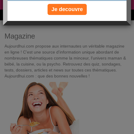
Non, je préfère le régime gratuit
»
Je decouvre
6M de personnes ont maigri et réappris à manger avec nous
Magazine
Aujourdhui.com propose aux internautes un véritable magazine
en ligne ! C'est une source d'information unique abordant de
nombreuses thématiques comme la minceur, l'univers maman &
bébé, la cuisine, ou la psycho. Retrouvez des quiz, sondages,
tests, dossiers, articles et news sur toutes ces thématiques.
Aujourdhui.com : que des bonnes nouvelles !