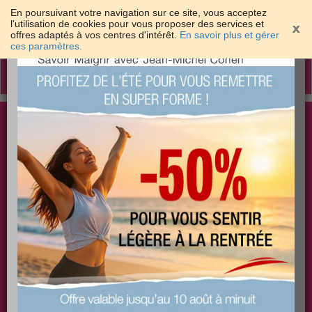
En poursuivant votre navigation sur ce site, vous acceptez
l'utilisation de cookies pour vous proposer des services et
offres adaptés à vos centres d'intérêt.
En savoir plus et gérer
×
ces paramètres.
Toggle
navigation
Togg
Les meilleures solutions pour maigrir et être bien
sear
dans sa peau
PLUS
PLUS
PLUS
EFFICACE
SANTÉ
COACHING