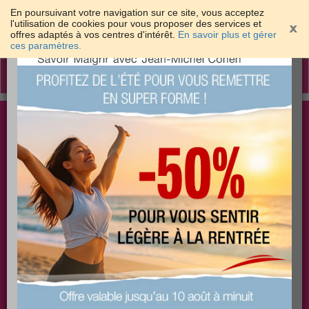
En poursuivant votre navigation sur ce site, vous acceptez
l'utilisation de cookies pour vous proposer des services et
offres adaptés à vos centres d'intérêt.
En savoir plus et gérer
×
ces paramètres.
Toggle
navigation
Togg
Les meilleures solutions pour maigrir et être bien
sear
dans sa peau
PLUS
PLUS
PLUS
EFFICACE
SANTÉ
COACHING