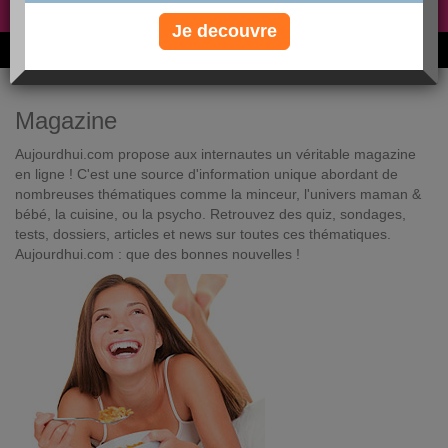
Non, je préfère le régime gratuit
»
Je decouvre
6M de personnes ont maigri et réappris à manger avec nous
Magazine
Aujourdhui.com propose aux internautes un véritable magazine
en ligne ! C'est une source d'information unique abordant de
nombreuses thématiques comme la minceur, l'univers maman &
bébé, la cuisine, ou la psycho. Retrouvez des quiz, sondages,
tests, dossiers, articles et news sur toutes ces thématiques.
Aujourdhui.com : que des bonnes nouvelles !