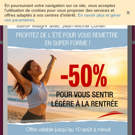
En poursuivant votre navigation sur ce site, vous acceptez
l'utilisation de cookies pour vous proposer des services et
offres adaptés à vos centres d'intérêt.
En savoir plus et gérer
×
ces paramètres.
Toggle
navigation
Togg
Les meilleures solutions pour maigrir et être bien
sear
dans sa peau
PLUS
PLUS
PLUS
EFFICACE
SANTÉ
COACHING