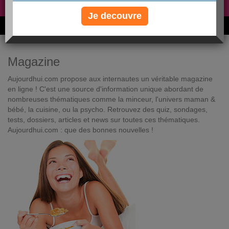
Non, je préfère le régime gratuit
»
Je decouvre
6M de personnes ont maigri et réappris à manger avec nous
Magazine
Aujourdhui.com propose aux internautes un véritable magazine
en ligne ! C'est une source d'information unique abordant de
nombreuses thématiques comme la minceur, l'univers maman &
bébé, la cuisine, ou la psycho. Retrouvez des quiz, sondages,
tests, dossiers, articles et news sur toutes ces thématiques.
Aujourdhui.com : que des bonnes nouvelles !