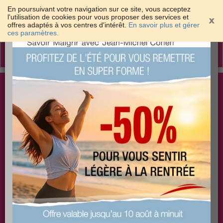
En poursuivant votre navigation sur ce site, vous acceptez
l'utilisation de cookies pour vous proposer des services et
offres adaptés à vos centres d'intérêt.
En savoir plus et gérer
×
ces paramètres.
Toggle
navigation
Togg
Les meilleures solutions pour maigrir et être bien
sear
dans sa peau
PLUS
PLUS
PLUS
EFFICACE
SANTÉ
COACHING