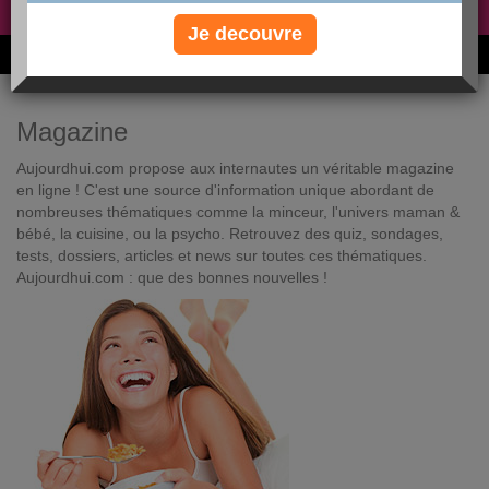
Non, je préfère le régime gratuit
»
Je decouvre
6M de personnes ont maigri et réappris à manger avec nous
Magazine
Aujourdhui.com propose aux internautes un véritable magazine
en ligne ! C'est une source d'information unique abordant de
nombreuses thématiques comme la minceur, l'univers maman &
bébé, la cuisine, ou la psycho. Retrouvez des quiz, sondages,
tests, dossiers, articles et news sur toutes ces thématiques.
Aujourdhui.com : que des bonnes nouvelles !