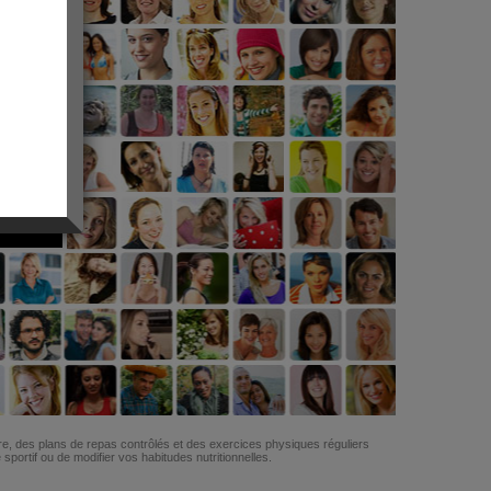
G
re, des plans de repas contrôlés et des exercices physiques réguliers
ortif ou de modifier vos habitudes nutritionnelles.