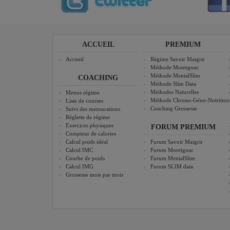
ACCUEIL
PREMIUM
Accueil
Régime Savoir Maigrir
Méthode Montignac
Méthode MentalSlim
COACHING
Méthode Slim Data
Méthodes Naturelles
Menus régime
Méthode Chrono-Géno-Nutrition
Liste de courses
Coaching Grossesse
Suivi des mensurations
Réglette de régime
Exercices physiques
FORUM PREMIUM
Compteur de calories
Calcul poids idéal
Forum Savoir Maigrir
Calcul IMC
Forum Montignac
Courbe de poids
Forum MentalSlim
Calcul IMG
Forum SLIM data
Grossesse mois par mois