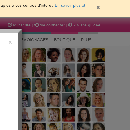
daptés à vos centres d'intérêt.
En savoir plus et
M'inscrire
|
Me connecter
|
? Visite guidée
EAUTE
TEMOIGNAGES
BOUTIQUE
PLUS...
×
 peau