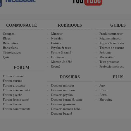
COMMUNAUTÉ
RUBRIQUES
GUIDES
Groupes
Minceur
Produits minceur
Blogs
Nutrition
Régime minceur
Rencontres
Cuisine
Appareils minceur
Bons plans
Psycho & tests
Thèmes de cuisine
Témoignages
Forme & santé
Prénoms
Quiz
Grossesse
Maternités
Maman & bébé
Tests grossesse
Beauté
Professionnels psy
FORUM
Forum minceur
DOSSIERS
PLUS
Forum cuisine
Forum grossesse
Dossiers minceur
Jeux
Forum maman bébé
Dossiers nutrition
Infos
Forum psycho
Dossiers psycho
Astro
Forum forme santé
Dossiers forme & santé
Shopping
Forum beauté
Dossiers grossesse
Forum communauté
Dossiers maman bébé
Dossiers beauté