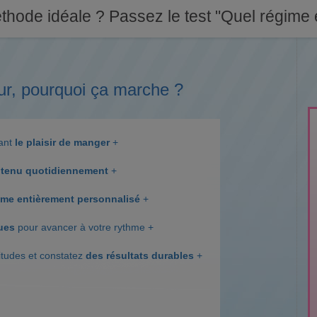
thode idéale ? Passez le test "Quel régime e
ur, pourquoi ça marche ?
dant
le plaisir de manger
+
tenu quotidiennement
+
me entièrement personnalisé
+
ques
pour avancer à votre rythme +
itudes et constatez
des résultats durables
+