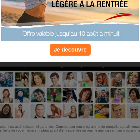
PLUS
PLUS
PLUS
EFFICACE
SANTÉ
COACHIN
Je decouvre
Non, je préfère le régime gratuit
»
6M de personnes ont maigri et réappris à manger avec nous
ont ni caractéristiques, ni garanties. Comme pour tout programme de rééquilibrage alimentai
l'avis de votre médecin traitant avant d'entreprendre un régime amincissant, un programme sp