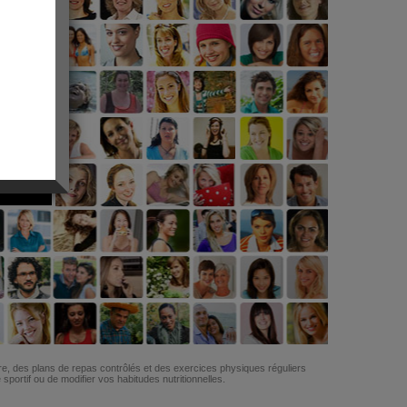
G
re, des plans de repas contrôlés et des exercices physiques réguliers
ortif ou de modifier vos habitudes nutritionnelles.