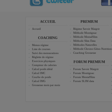
ACCUEIL
PREMIUM
Accueil
Régime Savoir Maigrir
Méthode Montignac
Méthode MentalSlim
COACHING
Méthode Slim Data
Méthodes Naturelles
Menus régime
Méthode Chrono-Géno-Nutrition
Liste de courses
Coaching Grossesse
Suivi des mensurations
Réglette de régime
Exercices physiques
FORUM PREMIUM
Compteur de calories
Calcul poids idéal
Forum Savoir Maigrir
Calcul IMC
Forum Montignac
Courbe de poids
Forum MentalSlim
Calcul IMG
Forum SLIM data
Grossesse mois par mois