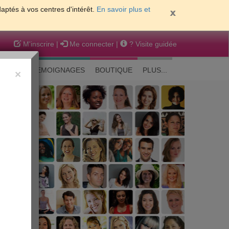
daptés à vos centres d'intérêt.
En savoir plus et
M'inscrire
|
Me connecter
|
? Visite guidée
EAUTE
TEMOIGNAGES
BOUTIQUE
PLUS...
×
 peau