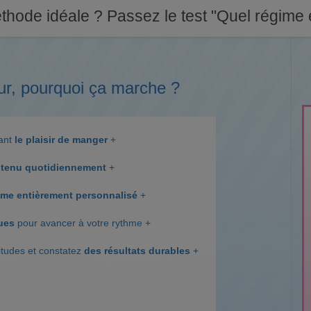
thode idéale ? Passez le test "Quel régime e
ur, pourquoi ça marche ?
dant
le plaisir de manger
+
tenu quotidiennement
+
me entièrement personnalisé
+
ques
pour avancer à votre rythme +
itudes et constatez
des résultats durables
+