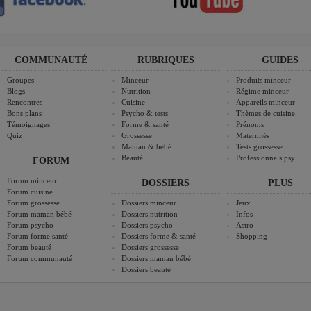
COMMUNAUTÉ
RUBRIQUES
GUIDES
Groupes
Minceur
Produits minceur
Blogs
Nutrition
Régime minceur
Rencontres
Cuisine
Appareils minceur
Bons plans
Psycho & tests
Thèmes de cuisine
Témoignages
Forme & santé
Prénoms
Quiz
Grossesse
Maternités
Maman & bébé
Tests grossesse
Beauté
Professionnels psy
FORUM
Forum minceur
DOSSIERS
PLUS
Forum cuisine
Forum grossesse
Dossiers minceur
Jeux
Forum maman bébé
Dossiers nutrition
Infos
Forum psycho
Dossiers psycho
Astro
Forum forme santé
Dossiers forme & santé
Shopping
Forum beauté
Dossiers grossesse
Forum communauté
Dossiers maman bébé
Dossiers beauté