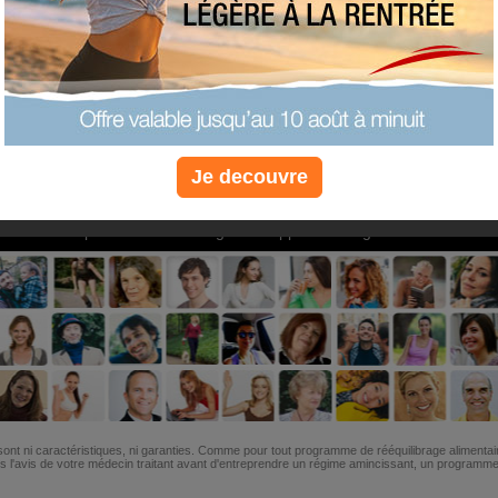
PLUS
PLUS
PLUS
EFFICACE
SANTÉ
COACHIN
Je decouvre
Non, je préfère le régime gratuit
»
6M de personnes ont maigri et réappris à manger avec nous
ont ni caractéristiques, ni garanties. Comme pour tout programme de rééquilibrage alimentai
l'avis de votre médecin traitant avant d'entreprendre un régime amincissant, un programme sp