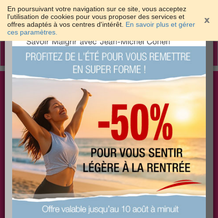
En poursuivant votre navigation sur ce site, vous acceptez
l'utilisation de cookies pour vous proposer des services et
offres adaptés à vos centres d'intérêt.
En savoir plus et gérer
×
ces paramètres.
Toggle
navigation
Togg
Les meilleures solutions pour maigrir et être bien
sear
dans sa peau
PLUS
PLUS
PLUS
EFFICACE
SANTÉ
COACHING