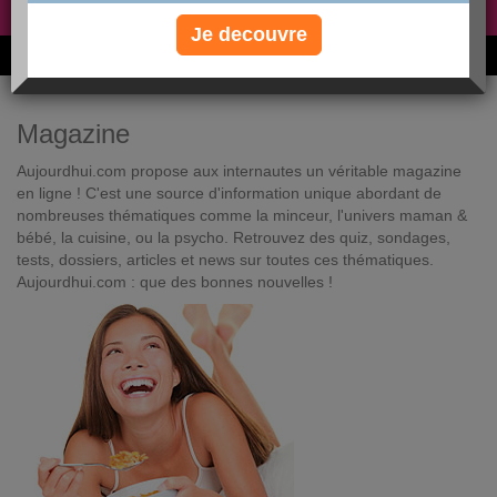
Non, je préfère le régime gratuit
»
Je decouvre
6M de personnes ont maigri et réappris à manger avec nous
Magazine
Aujourdhui.com propose aux internautes un véritable magazine
en ligne ! C'est une source d'information unique abordant de
nombreuses thématiques comme la minceur, l'univers maman &
bébé, la cuisine, ou la psycho. Retrouvez des quiz, sondages,
tests, dossiers, articles et news sur toutes ces thématiques.
Aujourdhui.com : que des bonnes nouvelles !