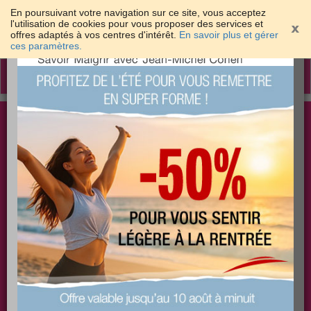
En poursuivant votre navigation sur ce site, vous acceptez
l'utilisation de cookies pour vous proposer des services et
offres adaptés à vos centres d'intérêt.
En savoir plus et gérer
×
ces paramètres.
Toggle
navigation
Togg
Les meilleures solutions pour maigrir et être bien
sear
dans sa peau
PLUS
PLUS
PLUS
EFFICACE
SANTÉ
COACHING