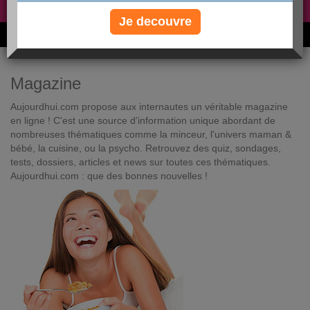
Non, je préfère le régime gratuit
»
Je decouvre
6M de personnes ont maigri et réappris à manger avec nous
Magazine
Aujourdhui.com propose aux internautes un véritable magazine
en ligne ! C'est une source d'information unique abordant de
nombreuses thématiques comme la minceur, l'univers maman &
bébé, la cuisine, ou la psycho. Retrouvez des quiz, sondages,
tests, dossiers, articles et news sur toutes ces thématiques.
Aujourdhui.com : que des bonnes nouvelles !