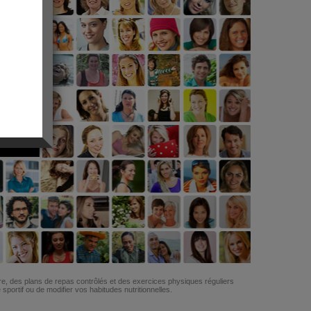
G
re, des plans de repas contrôlés et des exercices physiques réguliers
ortif ou de modifier vos habitudes nutritionnelles.