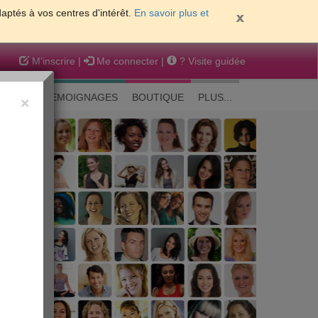
daptés à vos centres d'intérêt.
En savoir plus et
M'inscrire
|
Me connecter
|
? Visite guidée
EAUTE
TEMOIGNAGES
BOUTIQUE
PLUS...
×
 peau