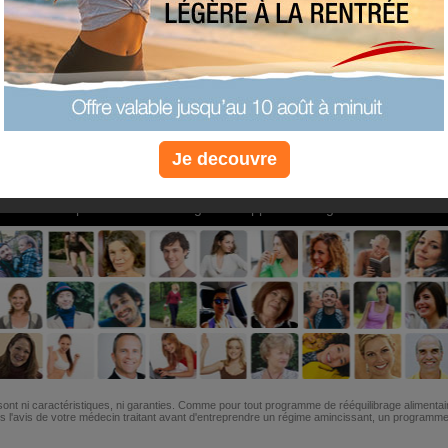
PLUS
PLUS
PLUS
EFFICACE
SANTÉ
COACHIN
Je decouvre
Non, je préfère le régime gratuit
»
6M de personnes ont maigri et réappris à manger avec nous
ont ni caractéristiques, ni garanties. Comme pour tout programme de rééquilibrage alimentai
l'avis de votre médecin traitant avant d'entreprendre un régime amincissant, un programme sp