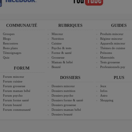
COMMUNAUTÉ
RUBRIQUES
GUIDES
Groupes
Minceur
Produits minceur
Blogs
Nutrition
Régime minceur
Rencontres
Cuisine
Appareils minceur
Bons plans
Psycho & tests
Thèmes de cuisine
Témoignages
Forme & santé
Prénoms
Quiz
Grossesse
Maternités
Maman & bébé
Tests grossesse
Beauté
Professionnels psy
FORUM
Forum minceur
DOSSIERS
PLUS
Forum cuisine
Forum grossesse
Dossiers minceur
Jeux
Forum maman bébé
Dossiers nutrition
Infos
Forum psycho
Dossiers psycho
Astro
Forum forme santé
Dossiers forme & santé
Shopping
Forum beauté
Dossiers grossesse
Forum communauté
Dossiers maman bébé
Dossiers beauté