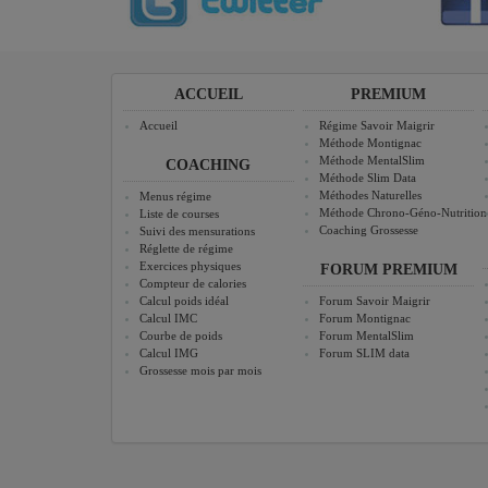
ACCUEIL
PREMIUM
Accueil
Régime Savoir Maigrir
Méthode Montignac
Méthode MentalSlim
COACHING
Méthode Slim Data
Méthodes Naturelles
Menus régime
Méthode Chrono-Géno-Nutrition
Liste de courses
Coaching Grossesse
Suivi des mensurations
Réglette de régime
Exercices physiques
FORUM PREMIUM
Compteur de calories
Calcul poids idéal
Forum Savoir Maigrir
Calcul IMC
Forum Montignac
Courbe de poids
Forum MentalSlim
Calcul IMG
Forum SLIM data
Grossesse mois par mois