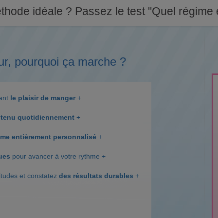
thode idéale ? Passez le test "Quel régime e
ur, pourquoi ça marche ?
dant
le plaisir de manger
+
tenu quotidiennement
+
me entièrement personnalisé
+
ques
pour avancer à votre rythme +
itudes et constatez
des résultats durables
+