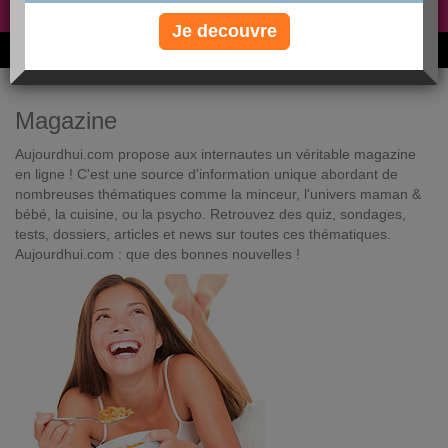
Non, je préfère le régime gratuit
»
Je decouvre
6M de personnes ont maigri et réappris à manger avec nous
Magazine
Aujourdhui.com propose aux internautes un véritable magazine
en ligne ! C'est une source d'information unique abordant de
nombreuses thématiques comme la minceur, l'univers maman &
bébé, la cuisine, ou la psycho. Retrouvez des quiz, sondages,
tests, dossiers, articles et news sur toutes ces thématiques.
Aujourdhui.com : que des bonnes nouvelles !