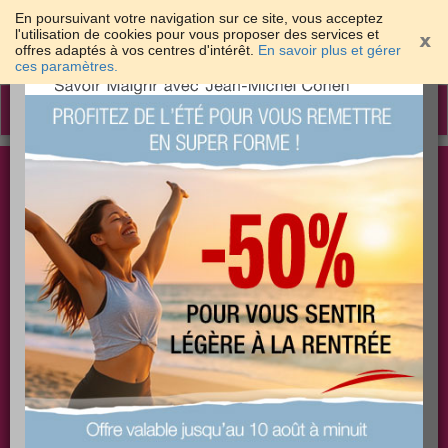
En poursuivant votre navigation sur ce site, vous acceptez
l'utilisation de cookies pour vous proposer des services et
offres adaptés à vos centres d'intérêt.
En savoir plus et gérer
×
ces paramètres.
Toggle
navigation
Togg
Les meilleures solutions pour maigrir et être bien
sear
dans sa peau
PLUS
PLUS
PLUS
EFFICACE
SANTÉ
COACHING