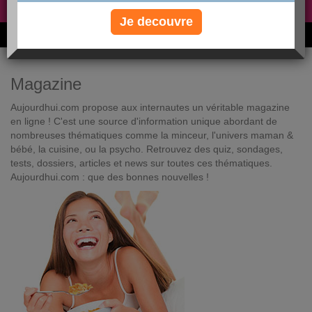
Non, je préfère le régime gratuit
»
Je decouvre
6M de personnes ont maigri et réappris à manger avec nous
Magazine
Aujourdhui.com propose aux internautes un véritable magazine
en ligne ! C'est une source d'information unique abordant de
nombreuses thématiques comme la minceur, l'univers maman &
bébé, la cuisine, ou la psycho. Retrouvez des quiz, sondages,
tests, dossiers, articles et news sur toutes ces thématiques.
Aujourdhui.com : que des bonnes nouvelles !