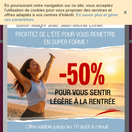
En poursuivant votre navigation sur ce site, vous acceptez
l'utilisation de cookies pour vous proposer des services et
offres adaptés à vos centres d'intérêt.
En savoir plus et gérer
×
ces paramètres.
Toggle
navigation
Togg
Les meilleures solutions pour maigrir et être bien
sear
dans sa peau
PLUS
PLUS
PLUS
EFFICACE
SANTÉ
COACHING