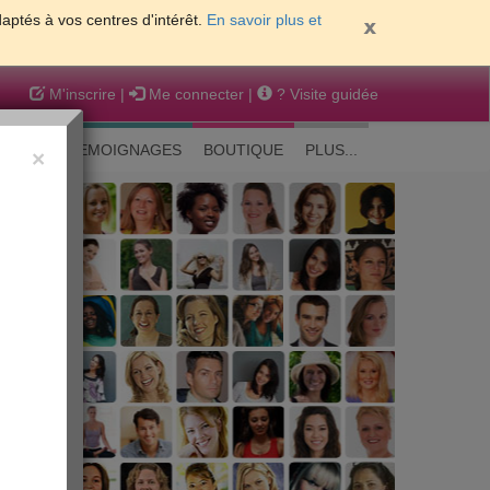
daptés à vos centres d'intérêt.
En savoir plus et
M'inscrire
|
Me connecter
|
? Visite guidée
EAUTE
TEMOIGNAGES
BOUTIQUE
PLUS...
×
 peau