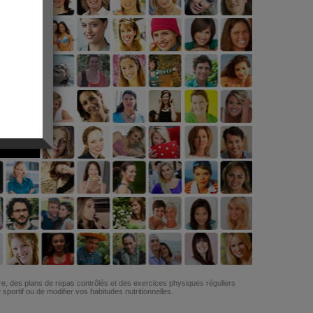
G
re, des plans de repas contrôlés et des exercices physiques réguliers
ortif ou de modifier vos habitudes nutritionnelles.