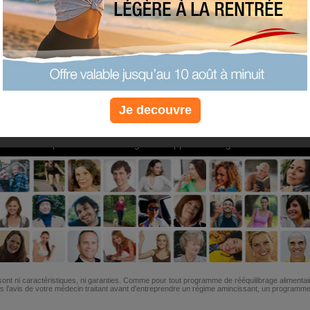
PLUS
PLUS
PLUS
EFFICACE
SANTÉ
COACHIN
Je decouvre
Non, je préfère le régime gratuit
»
6M de personnes ont maigri et réappris à manger avec nous
ont ni caractéristiques, ni garanties. Comme pour tout programme de rééquilibrage alimentai
l'avis de votre médecin traitant avant d'entreprendre un régime amincissant, un programme sp