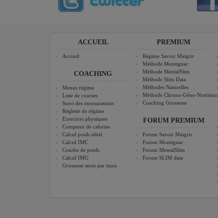
ACCUEIL
PREMIUM
Accueil
Régime Savoir Maigrir
Méthode Montignac
Méthode MentalSlim
COACHING
Méthode Slim Data
Méthodes Naturelles
Menus régime
Méthode Chrono-Géno-Nutrition
Liste de courses
Coaching Grossesse
Suivi des mensurations
Réglette de régime
Exercices physiques
FORUM PREMIUM
Compteur de calories
Calcul poids idéal
Forum Savoir Maigrir
Calcul IMC
Forum Montignac
Courbe de poids
Forum MentalSlim
Calcul IMG
Forum SLIM data
Grossesse mois par mois