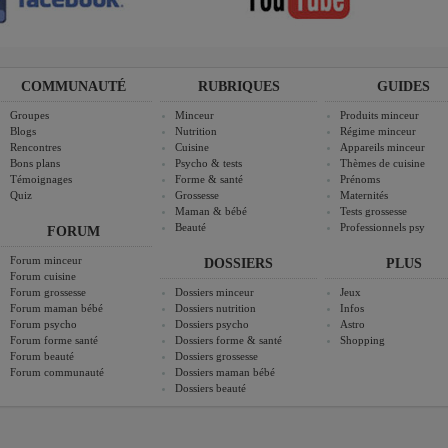
COMMUNAUTÉ
RUBRIQUES
GUIDES
Groupes
Minceur
Produits minceur
Blogs
Nutrition
Régime minceur
Rencontres
Cuisine
Appareils minceur
Bons plans
Psycho & tests
Thèmes de cuisine
Témoignages
Forme & santé
Prénoms
Quiz
Grossesse
Maternités
Maman & bébé
Tests grossesse
Beauté
Professionnels psy
FORUM
Forum minceur
DOSSIERS
PLUS
Forum cuisine
Forum grossesse
Dossiers minceur
Jeux
Forum maman bébé
Dossiers nutrition
Infos
Forum psycho
Dossiers psycho
Astro
Forum forme santé
Dossiers forme & santé
Shopping
Forum beauté
Dossiers grossesse
Forum communauté
Dossiers maman bébé
Dossiers beauté