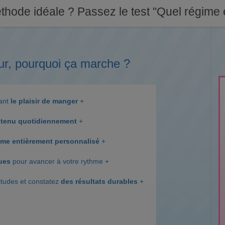
thode idéale ? Passez le test "Quel régime e
ur, pourquoi ça marche ?
dant
le plaisir de manger
+
tenu quotidiennement
+
me entièrement personnalisé
+
ques
pour avancer à votre rythme +
itudes et constatez
des résultats durables
+