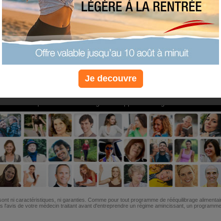
PLUS
PLUS
PLUS
EFFICACE
SANTÉ
COACHIN
Je decouvre
Non, je préfère le régime gratuit
»
6M de personnes ont maigri et réappris à manger avec nous
ont ni caractéristiques, ni garanties. Comme pour tout programme de rééquilibrage alimentai
l'avis de votre médecin traitant avant d'entreprendre un régime amincissant, un programme sp