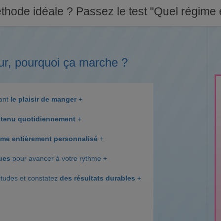
thode idéale ? Passez le test "Quel régime e
ur, pourquoi ça marche ?
dant
le plaisir de manger
+
tenu quotidiennement
+
me entièrement personnalisé
+
ques
pour avancer à votre rythme +
itudes et constatez
des résultats durables
+