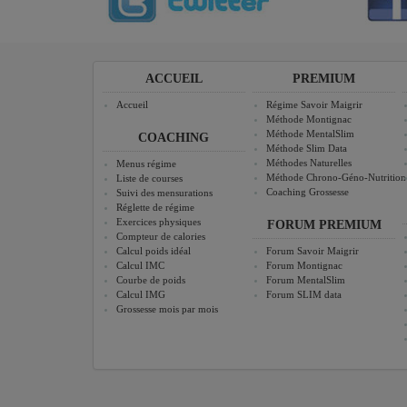
ACCUEIL
PREMIUM
Accueil
Régime Savoir Maigrir
Méthode Montignac
Méthode MentalSlim
COACHING
Méthode Slim Data
Méthodes Naturelles
Menus régime
Méthode Chrono-Géno-Nutrition
Liste de courses
Coaching Grossesse
Suivi des mensurations
Réglette de régime
Exercices physiques
FORUM PREMIUM
Compteur de calories
Calcul poids idéal
Forum Savoir Maigrir
Calcul IMC
Forum Montignac
Courbe de poids
Forum MentalSlim
Calcul IMG
Forum SLIM data
Grossesse mois par mois