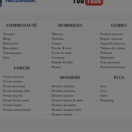
COMMUNAUTÉ
RUBRIQUES
GUIDES
Groupes
Minceur
Produits minceur
Blogs
Nutrition
Régime minceur
Rencontres
Cuisine
Appareils minceur
Bons plans
Psycho & tests
Thèmes de cuisine
Témoignages
Forme & santé
Prénoms
Quiz
Grossesse
Maternités
Maman & bébé
Tests grossesse
Beauté
Professionnels psy
FORUM
Forum minceur
DOSSIERS
PLUS
Forum cuisine
Forum grossesse
Dossiers minceur
Jeux
Forum maman bébé
Dossiers nutrition
Infos
Forum psycho
Dossiers psycho
Astro
Forum forme santé
Dossiers forme & santé
Shopping
Forum beauté
Dossiers grossesse
Forum communauté
Dossiers maman bébé
Dossiers beauté