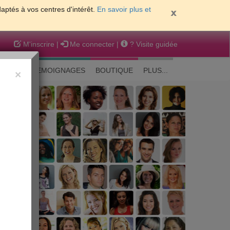
daptés à vos centres d'intérêt.
En savoir plus et
M'inscrire
|
Me connecter
|
? Visite guidée
EAUTE
TEMOIGNAGES
BOUTIQUE
PLUS...
×
 peau