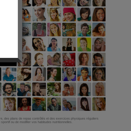
G
re, des plans de repas contrôlés et des exercices physiques réguliers
ortif ou de modifier vos habitudes nutritionnelles.