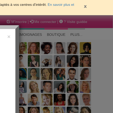
daptés à vos centres d'intérêt.
En savoir plus et
M'inscrire
|
Me connecter
|
? Visite guidée
EAUTE
TEMOIGNAGES
BOUTIQUE
PLUS...
×
 peau