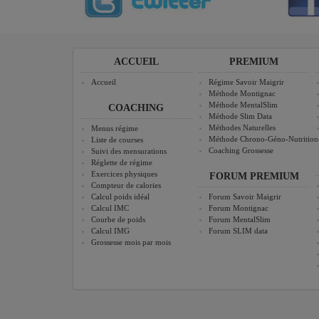
ACCUEIL
PREMIUM
Accueil
Régime Savoir Maigrir
Méthode Montignac
Méthode MentalSlim
COACHING
Méthode Slim Data
Méthodes Naturelles
Menus régime
Méthode Chrono-Géno-Nutrition
Liste de courses
Coaching Grossesse
Suivi des mensurations
Réglette de régime
Exercices physiques
FORUM PREMIUM
Compteur de calories
Calcul poids idéal
Forum Savoir Maigrir
Calcul IMC
Forum Montignac
Courbe de poids
Forum MentalSlim
Calcul IMG
Forum SLIM data
Grossesse mois par mois