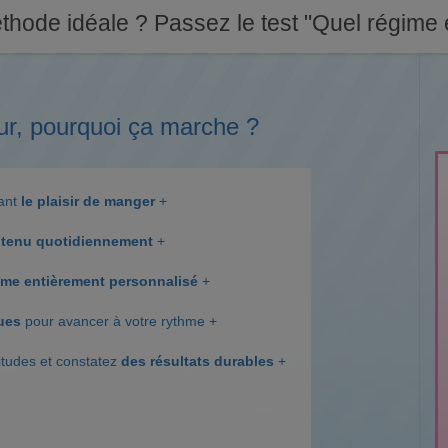
thode idéale ? Passez le test "Quel régime e
ur, pourquoi ça marche ?
dant
le plaisir de manger
+
tenu quotidiennement
+
me entièrement personnalisé
+
ques
pour avancer à votre rythme +
itudes et constatez
des résultats durables
+