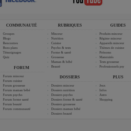
COMMUNAUTÉ
RUBRIQUES
GUIDES
Groupes
Minceur
Produits minceur
Blogs
Nutrition
Régime minceur
Rencontres
Cuisine
Appareils minceur
Bons plans
Psycho & tests
Thèmes de cuisine
Témoignages
Forme & santé
Prénoms
Quiz
Grossesse
Maternités
Maman & bébé
Tests grossesse
Beauté
Professionnels psy
FORUM
Forum minceur
DOSSIERS
PLUS
Forum cuisine
Forum grossesse
Dossiers minceur
Jeux
Forum maman bébé
Dossiers nutrition
Infos
Forum psycho
Dossiers psycho
Astro
Forum forme santé
Dossiers forme & santé
Shopping
Forum beauté
Dossiers grossesse
Forum communauté
Dossiers maman bébé
Dossiers beauté