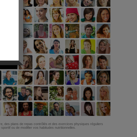
G
re, des plans de repas contrôlés et des exercices physiques réguliers
ortif ou de modifier vos habitudes nutritionnelles.