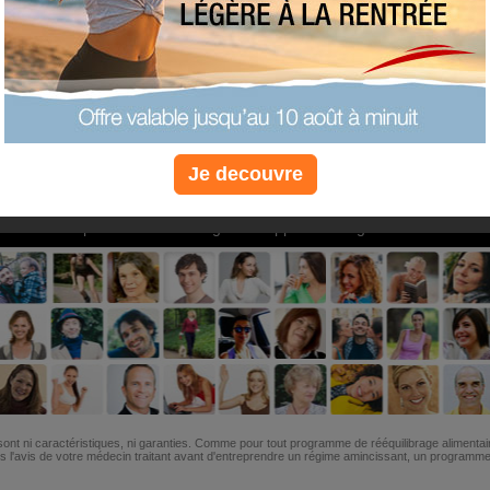
PLUS
PLUS
PLUS
EFFICACE
SANTÉ
COACHIN
Je decouvre
Non, je préfère le régime gratuit
»
6M de personnes ont maigri et réappris à manger avec nous
ont ni caractéristiques, ni garanties. Comme pour tout programme de rééquilibrage alimentai
l'avis de votre médecin traitant avant d'entreprendre un régime amincissant, un programme sp