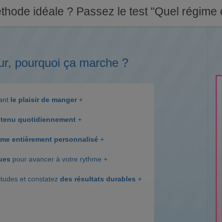
thode idéale ? Passez le test "Quel régime e
ur, pourquoi ça marche ?
dant
le plaisir de manger
+
tenu quotidiennement
+
me entièrement personnalisé
+
ques
pour avancer à votre rythme +
itudes et constatez
des résultats durables
+