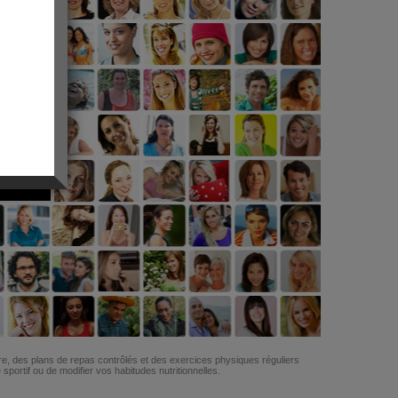
G
re, des plans de repas contrôlés et des exercices physiques réguliers
ortif ou de modifier vos habitudes nutritionnelles.