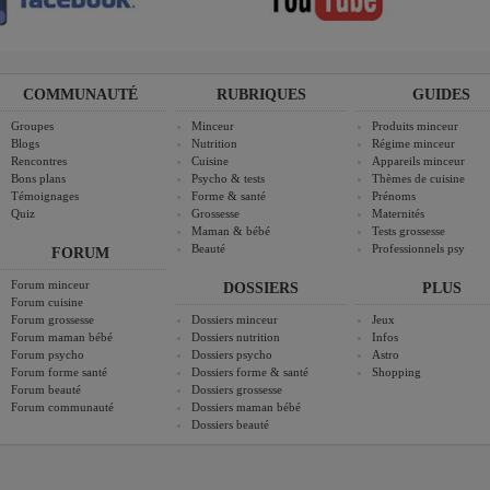
COMMUNAUTÉ
RUBRIQUES
GUIDES
Groupes
Minceur
Produits minceur
Blogs
Nutrition
Régime minceur
Rencontres
Cuisine
Appareils minceur
Bons plans
Psycho & tests
Thèmes de cuisine
Témoignages
Forme & santé
Prénoms
Quiz
Grossesse
Maternités
Maman & bébé
Tests grossesse
Beauté
Professionnels psy
FORUM
Forum minceur
DOSSIERS
PLUS
Forum cuisine
Forum grossesse
Dossiers minceur
Jeux
Forum maman bébé
Dossiers nutrition
Infos
Forum psycho
Dossiers psycho
Astro
Forum forme santé
Dossiers forme & santé
Shopping
Forum beauté
Dossiers grossesse
Forum communauté
Dossiers maman bébé
Dossiers beauté