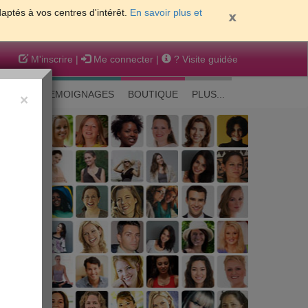
daptés à vos centres d'intérêt.
En savoir plus et
M'inscrire
|
Me connecter
|
? Visite guidée
EAUTE
TEMOIGNAGES
BOUTIQUE
PLUS...
×
 peau