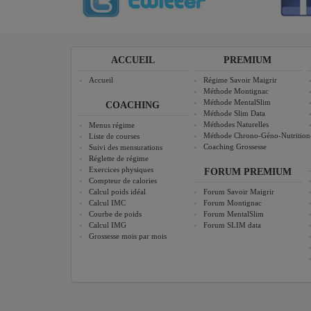
ACCUEIL
PREMIUM
Accueil
Régime Savoir Maigrir
Méthode Montignac
Méthode MentalSlim
COACHING
Méthode Slim Data
Méthodes Naturelles
Menus régime
Méthode Chrono-Géno-Nutrition
Liste de courses
Coaching Grossesse
Suivi des mensurations
Réglette de régime
Exercices physiques
FORUM PREMIUM
Compteur de calories
Calcul poids idéal
Forum Savoir Maigrir
Calcul IMC
Forum Montignac
Courbe de poids
Forum MentalSlim
Calcul IMG
Forum SLIM data
Grossesse mois par mois