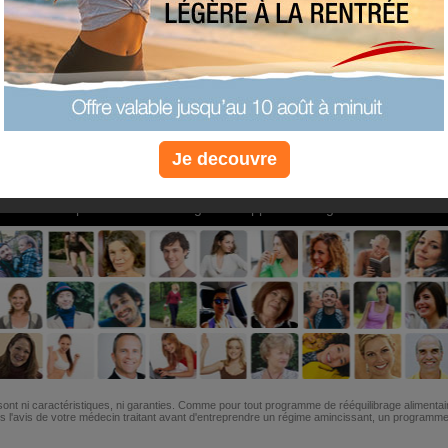
PLUS
PLUS
PLUS
EFFICACE
SANTÉ
COACHIN
Je decouvre
Non, je préfère le régime gratuit
»
6M de personnes ont maigri et réappris à manger avec nous
ont ni caractéristiques, ni garanties. Comme pour tout programme de rééquilibrage alimentai
l'avis de votre médecin traitant avant d'entreprendre un régime amincissant, un programme sp