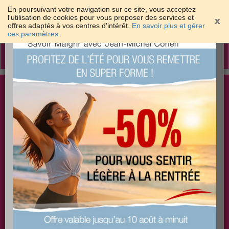
En poursuivant votre navigation sur ce site, vous acceptez
l'utilisation de cookies pour vous proposer des services et
offres adaptés à vos centres d'intérêt.
En savoir plus et gérer
×
ces paramètres.
Toggle
navigation
Togg
Les meilleures solutions pour maigrir et être bien
sear
dans sa peau
PLUS
PLUS
PLUS
EFFICACE
SANTÉ
COACHING