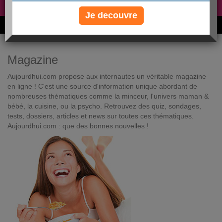
Non, je préfère le régime gratuit
»
Je decouvre
6M de personnes ont maigri et réappris à manger avec nous
Magazine
Aujourdhui.com propose aux internautes un véritable magazine
en ligne ! C'est une source d'information unique abordant de
nombreuses thématiques comme la minceur, l'univers maman &
bébé, la cuisine, ou la psycho. Retrouvez des quiz, sondages,
tests, dossiers, articles et news sur toutes ces thématiques.
Aujourdhui.com : que des bonnes nouvelles !