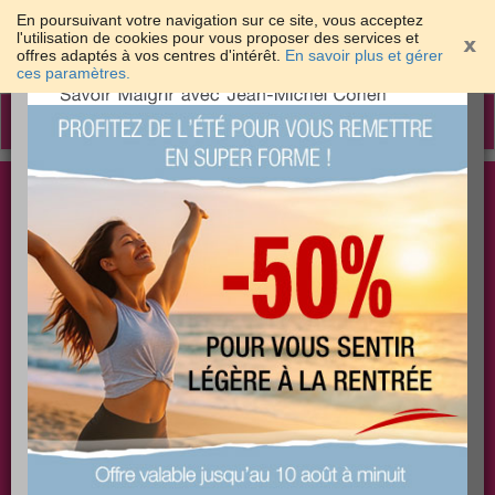
En poursuivant votre navigation sur ce site, vous acceptez
l'utilisation de cookies pour vous proposer des services et
offres adaptés à vos centres d'intérêt.
En savoir plus et gérer
×
ces paramètres.
Toggle
navigation
Togg
Les meilleures solutions pour maigrir et être bien
sear
dans sa peau
PLUS
PLUS
PLUS
EFFICACE
SANTÉ
COACHING