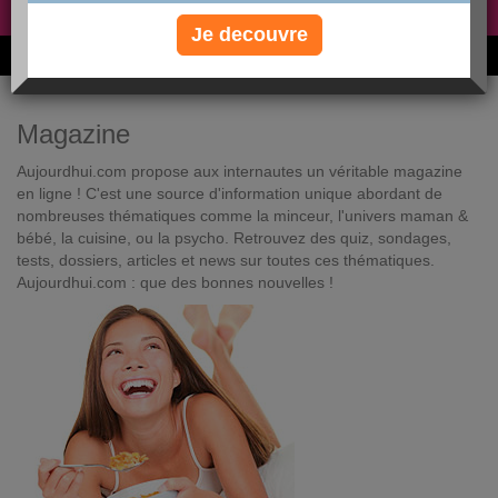
Non, je préfère le régime gratuit
»
Je decouvre
6M de personnes ont maigri et réappris à manger avec nous
Magazine
Aujourdhui.com propose aux internautes un véritable magazine
en ligne ! C'est une source d'information unique abordant de
nombreuses thématiques comme la minceur, l'univers maman &
bébé, la cuisine, ou la psycho. Retrouvez des quiz, sondages,
tests, dossiers, articles et news sur toutes ces thématiques.
Aujourdhui.com : que des bonnes nouvelles !