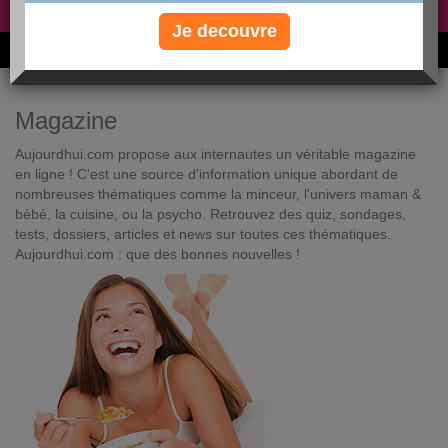
Non, je préfère le régime gratuit
»
Je decouvre
6M de personnes ont maigri et réappris à manger avec nous
Magazine
Aujourdhui.com propose aux internautes un véritable magazine
en ligne ! C'est une source d'information unique abordant de
nombreuses thématiques comme la minceur, l'univers maman &
bébé, la cuisine, ou la psycho. Retrouvez des quiz, sondages,
tests, dossiers, articles et news sur toutes ces thématiques.
Aujourdhui.com : que des bonnes nouvelles !