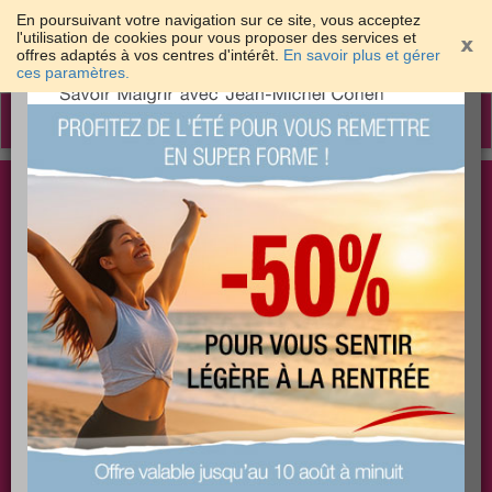
En poursuivant votre navigation sur ce site, vous acceptez
l'utilisation de cookies pour vous proposer des services et
offres adaptés à vos centres d'intérêt.
En savoir plus et gérer
×
ces paramètres.
Toggle
navigation
Togg
Les meilleures solutions pour maigrir et être bien
sear
dans sa peau
PLUS
PLUS
PLUS
EFFICACE
SANTÉ
COACHING