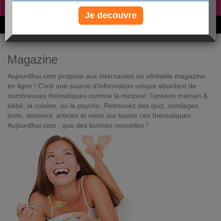
Non, je préfère le régime gratuit
»
Je decouvre
6M de personnes ont maigri et réappris à manger avec nous
Magazine
Aujourdhui.com propose aux internautes un véritable magazine
en ligne ! C'est une source d'information unique abordant de
nombreuses thématiques comme la minceur, l'univers maman &
bébé, la cuisine, ou la psycho. Retrouvez des quiz, sondages,
tests, dossiers, articles et news sur toutes ces thématiques.
Aujourdhui.com : que des bonnes nouvelles !