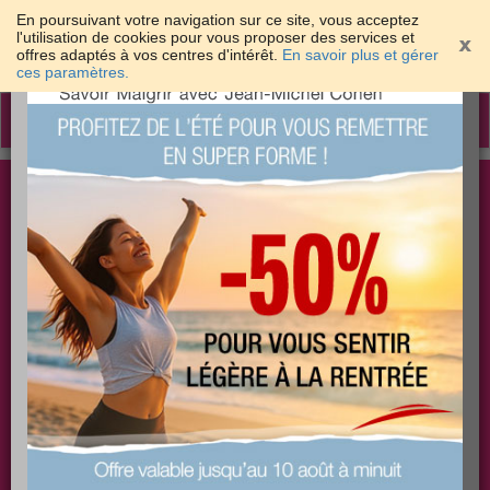
En poursuivant votre navigation sur ce site, vous acceptez
l'utilisation de cookies pour vous proposer des services et
offres adaptés à vos centres d'intérêt.
En savoir plus et gérer
×
ces paramètres.
Toggle
navigation
Togg
Les meilleures solutions pour maigrir et être bien
sear
dans sa peau
PLUS
PLUS
PLUS
EFFICACE
SANTÉ
COACHING