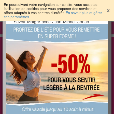
En poursuivant votre navigation sur ce site, vous acceptez
l'utilisation de cookies pour vous proposer des services et
offres adaptés à vos centres d'intérêt.
En savoir plus et gérer
×
ces paramètres.
Toggle
navigation
Togg
Les meilleures solutions pour maigrir et être bien
sear
dans sa peau
PLUS
PLUS
PLUS
EFFICACE
SANTÉ
COACHING