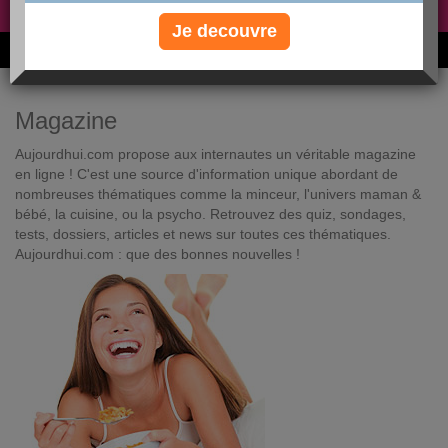
Non, je préfère le régime gratuit
»
Je decouvre
6M de personnes ont maigri et réappris à manger avec nous
Magazine
Aujourdhui.com propose aux internautes un véritable magazine
en ligne ! C'est une source d'information unique abordant de
nombreuses thématiques comme la minceur, l'univers maman &
bébé, la cuisine, ou la psycho. Retrouvez des quiz, sondages,
tests, dossiers, articles et news sur toutes ces thématiques.
Aujourdhui.com : que des bonnes nouvelles !