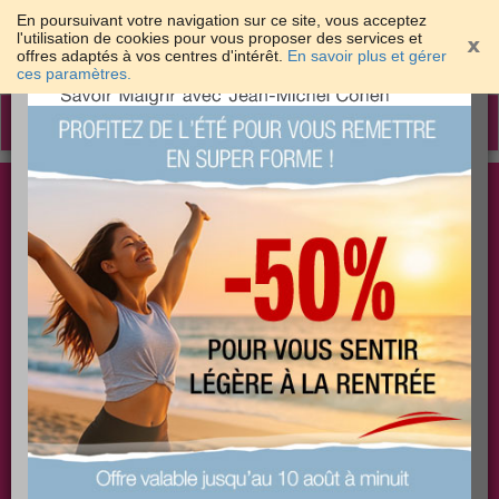
En poursuivant votre navigation sur ce site, vous acceptez
l'utilisation de cookies pour vous proposer des services et
offres adaptés à vos centres d'intérêt.
En savoir plus et gérer
×
ces paramètres.
Toggle
navigation
Togg
Les meilleures solutions pour maigrir et être bien
sear
dans sa peau
PLUS
PLUS
PLUS
EFFICACE
SANTÉ
COACHING