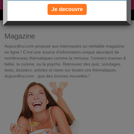
Non, je préfère le régime gratuit
»
Je decouvre
6M de personnes ont maigri et réappris à manger avec nous
Magazine
Aujourdhui.com propose aux internautes un véritable magazine
en ligne ! C'est une source d'information unique abordant de
nombreuses thématiques comme la minceur, l'univers maman &
bébé, la cuisine, ou la psycho. Retrouvez des quiz, sondages,
tests, dossiers, articles et news sur toutes ces thématiques.
Aujourdhui.com : que des bonnes nouvelles !