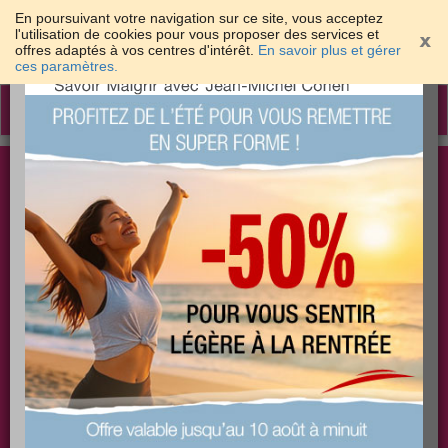
En poursuivant votre navigation sur ce site, vous acceptez
l'utilisation de cookies pour vous proposer des services et
offres adaptés à vos centres d'intérêt.
En savoir plus et gérer
×
ces paramètres.
Toggle
navigation
Togg
Les meilleures solutions pour maigrir et être bien
sear
dans sa peau
PLUS
PLUS
PLUS
EFFICACE
SANTÉ
COACHING