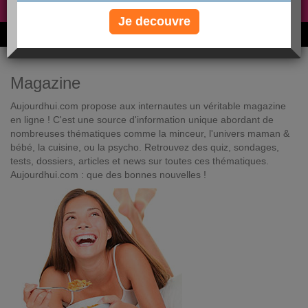
Non, je préfère le régime gratuit
»
Je decouvre
6M de personnes ont maigri et réappris à manger avec nous
Magazine
Aujourdhui.com propose aux internautes un véritable magazine
en ligne ! C'est une source d'information unique abordant de
nombreuses thématiques comme la minceur, l'univers maman &
bébé, la cuisine, ou la psycho. Retrouvez des quiz, sondages,
tests, dossiers, articles et news sur toutes ces thématiques.
Aujourdhui.com : que des bonnes nouvelles !