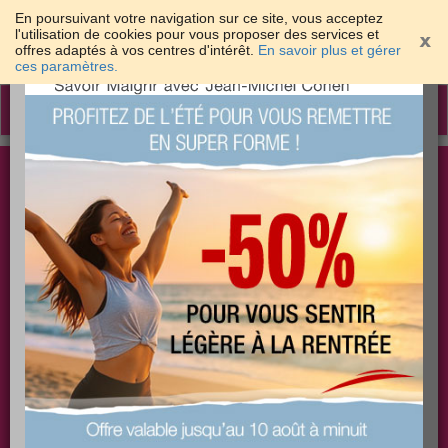
En poursuivant votre navigation sur ce site, vous acceptez
l'utilisation de cookies pour vous proposer des services et
offres adaptés à vos centres d'intérêt.
En savoir plus et gérer
×
ces paramètres.
Toggle
navigation
Togg
Les meilleures solutions pour maigrir et être bien
sear
dans sa peau
PLUS
PLUS
PLUS
EFFICACE
SANTÉ
COACHING