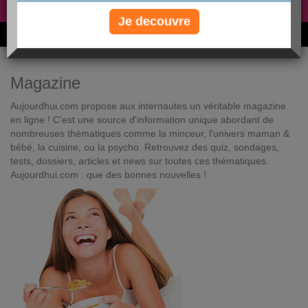
Non, je préfère le régime gratuit
»
Je decouvre
6M de personnes ont maigri et réappris à manger avec nous
Magazine
Aujourdhui.com propose aux internautes un véritable magazine
en ligne ! C'est une source d'information unique abordant de
nombreuses thématiques comme la minceur, l'univers maman &
bébé, la cuisine, ou la psycho. Retrouvez des quiz, sondages,
tests, dossiers, articles et news sur toutes ces thématiques.
Aujourdhui.com : que des bonnes nouvelles !