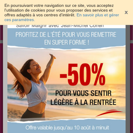
En poursuivant votre navigation sur ce site, vous acceptez
l'utilisation de cookies pour vous proposer des services et
offres adaptés à vos centres d'intérêt.
En savoir plus et gérer
×
ces paramètres.
Toggle
navigation
Togg
Les meilleures solutions pour maigrir et être bien
sear
dans sa peau
PLUS
PLUS
PLUS
EFFICACE
SANTÉ
COACHING