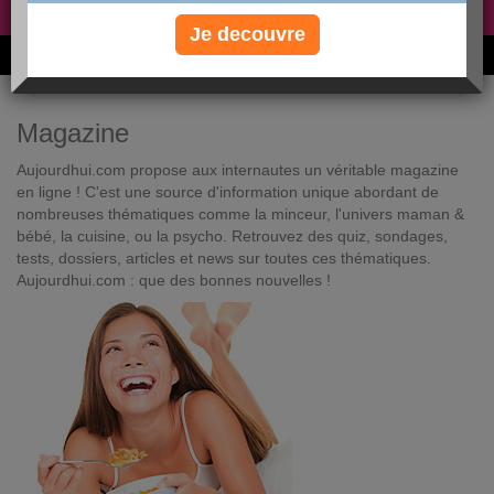
Non, je préfère le régime gratuit
»
Je decouvre
6M de personnes ont maigri et réappris à manger avec nous
Magazine
Aujourdhui.com propose aux internautes un véritable magazine
en ligne ! C'est une source d'information unique abordant de
nombreuses thématiques comme la minceur, l'univers maman &
bébé, la cuisine, ou la psycho. Retrouvez des quiz, sondages,
tests, dossiers, articles et news sur toutes ces thématiques.
Aujourdhui.com : que des bonnes nouvelles !