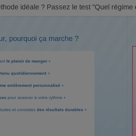
thode idéale ? Passez le test "Quel régime e
ur, pourquoi ça marche ?
dant
le plaisir de manger
+
tenu quotidiennement
+
me entièrement personnalisé
+
ques
pour avancer à votre rythme +
itudes et constatez
des résultats durables
+