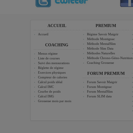
ACCUEIL
PREMIUM
Accueil
Régime Savoir Maigrir
Méthode Montignac
Méthode MentalSlim
COACHING
Méthode Slim Data
Méthodes Naturelles
Menus régime
Méthode Chrono-Géno-Nutrition
Liste de courses
Coaching Grossesse
Suivi des mensurations
Réglette de régime
Exercices physiques
FORUM PREMIUM
Compteur de calories
Calcul poids idéal
Forum Savoir Maigrir
Calcul IMC
Forum Montignac
Courbe de poids
Forum MentalSlim
Calcul IMG
Forum SLIM data
Grossesse mois par mois