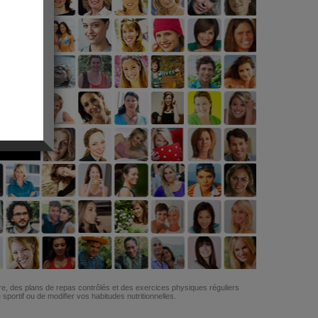
G
re, des plans de repas contrôlés et des exercices physiques réguliers
ortif ou de modifier vos habitudes nutritionnelles.