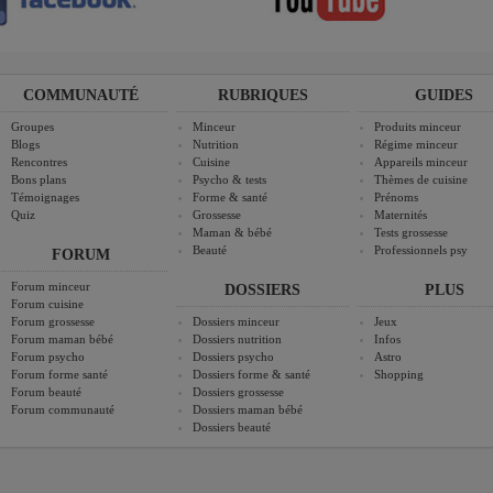
COMMUNAUTÉ
RUBRIQUES
GUIDES
Groupes
Minceur
Produits minceur
Blogs
Nutrition
Régime minceur
Rencontres
Cuisine
Appareils minceur
Bons plans
Psycho & tests
Thèmes de cuisine
Témoignages
Forme & santé
Prénoms
Quiz
Grossesse
Maternités
Maman & bébé
Tests grossesse
Beauté
Professionnels psy
FORUM
Forum minceur
DOSSIERS
PLUS
Forum cuisine
Forum grossesse
Dossiers minceur
Jeux
Forum maman bébé
Dossiers nutrition
Infos
Forum psycho
Dossiers psycho
Astro
Forum forme santé
Dossiers forme & santé
Shopping
Forum beauté
Dossiers grossesse
Forum communauté
Dossiers maman bébé
Dossiers beauté