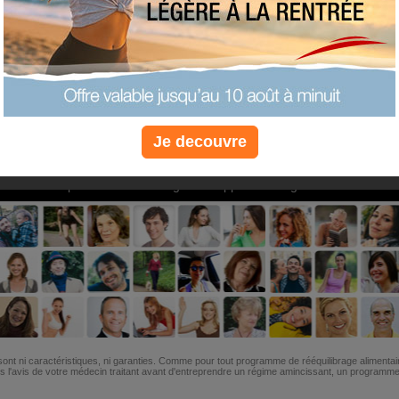
PLUS
PLUS
PLUS
EFFICACE
SANTÉ
COACHIN
Je decouvre
Non, je préfère le régime gratuit
»
6M de personnes ont maigri et réappris à manger avec nous
ont ni caractéristiques, ni garanties. Comme pour tout programme de rééquilibrage alimentai
l'avis de votre médecin traitant avant d'entreprendre un régime amincissant, un programme sp