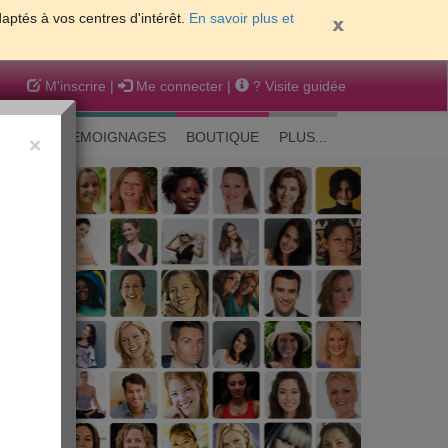
daptés à vos centres d'intérêt.
En savoir plus et
M'inscrire
|
Me connecter
|
? Visite guidée
EAUTE
TEMOIGNAGES
BOUTIQUE
PLUS...
×
 peau