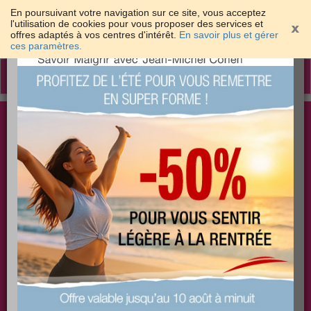
En poursuivant votre navigation sur ce site, vous acceptez
l'utilisation de cookies pour vous proposer des services et
offres adaptés à vos centres d'intérêt.
En savoir plus et gérer
×
ces paramètres.
Toggle
navigation
Togg
Les meilleures solutions pour maigrir et être bien
sear
dans sa peau
PLUS
PLUS
PLUS
EFFICACE
SANTÉ
COACHING