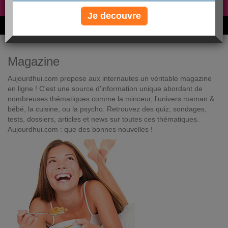
Non, je préfère le régime gratuit
»
Je decouvre
6M de personnes ont maigri et réappris à manger avec nous
Magazine
Aujourdhui.com propose aux internautes un véritable magazine
en ligne ! C'est une source d'information unique abordant de
nombreuses thématiques comme la minceur, l'univers maman &
bébé, la cuisine, ou la psycho. Retrouvez des quiz, sondages,
tests, dossiers, articles et news sur toutes ces thématiques.
Aujourdhui.com : que des bonnes nouvelles !