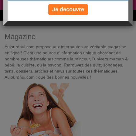
Non, je préfère le régime gratuit
»
Je decouvre
6M de personnes ont maigri et réappris à manger avec nous
Magazine
Aujourdhui.com propose aux internautes un véritable magazine
en ligne ! C'est une source d'information unique abordant de
nombreuses thématiques comme la minceur, l'univers maman &
bébé, la cuisine, ou la psycho. Retrouvez des quiz, sondages,
tests, dossiers, articles et news sur toutes ces thématiques.
Aujourdhui.com : que des bonnes nouvelles !