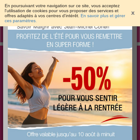
En poursuivant votre navigation sur ce site, vous acceptez
l'utilisation de cookies pour vous proposer des services et
offres adaptés à vos centres d'intérêt.
En savoir plus et gérer
×
ces paramètres.
Toggle
navigation
Togg
Les meilleures solutions pour maigrir et être bien
sear
dans sa peau
PLUS
PLUS
PLUS
EFFICACE
SANTÉ
COACHING