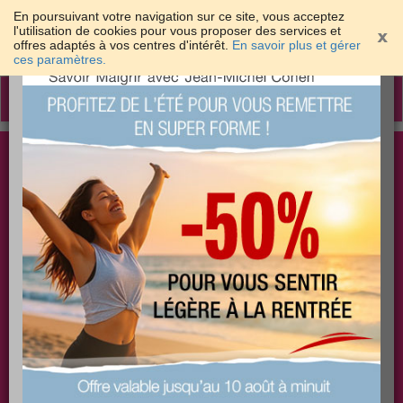
En poursuivant votre navigation sur ce site, vous acceptez
l'utilisation de cookies pour vous proposer des services et
offres adaptés à vos centres d'intérêt.
En savoir plus et gérer
×
ces paramètres.
Toggle
navigation
Togg
Les meilleures solutions pour maigrir et être bien
sear
dans sa peau
PLUS
PLUS
PLUS
EFFICACE
SANTÉ
COACHING