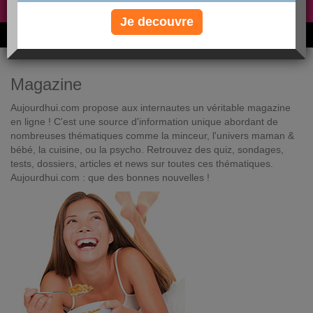
Non, je préfère le régime gratuit
»
Je decouvre
6M de personnes ont maigri et réappris à manger avec nous
Magazine
Aujourdhui.com propose aux internautes un véritable magazine
en ligne ! C'est une source d'information unique abordant de
nombreuses thématiques comme la minceur, l'univers maman &
bébé, la cuisine, ou la psycho. Retrouvez des quiz, sondages,
tests, dossiers, articles et news sur toutes ces thématiques.
Aujourdhui.com : que des bonnes nouvelles !