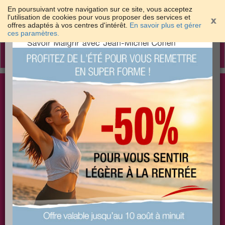
En poursuivant votre navigation sur ce site, vous acceptez
l'utilisation de cookies pour vous proposer des services et
offres adaptés à vos centres d'intérêt.
En savoir plus et gérer
×
ces paramètres.
Toggle
navigation
Togg
Les meilleures solutions pour maigrir et être bien
sear
dans sa peau
PLUS
PLUS
PLUS
EFFICACE
SANTÉ
COACHING