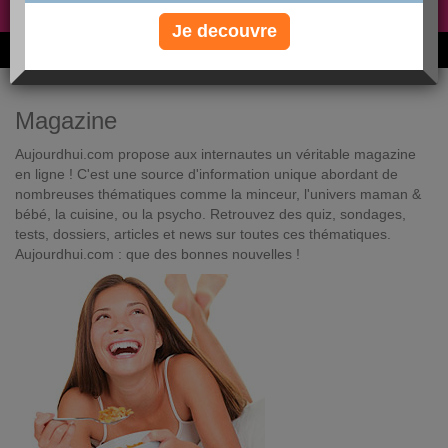
Non, je préfère le régime gratuit
»
Je decouvre
6M de personnes ont maigri et réappris à manger avec nous
Magazine
Aujourdhui.com propose aux internautes un véritable magazine
en ligne ! C'est une source d'information unique abordant de
nombreuses thématiques comme la minceur, l'univers maman &
bébé, la cuisine, ou la psycho. Retrouvez des quiz, sondages,
tests, dossiers, articles et news sur toutes ces thématiques.
Aujourdhui.com : que des bonnes nouvelles !