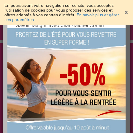
En poursuivant votre navigation sur ce site, vous acceptez
l'utilisation de cookies pour vous proposer des services et
offres adaptés à vos centres d'intérêt.
En savoir plus et gérer
×
ces paramètres.
Toggle
navigation
Togg
Les meilleures solutions pour maigrir et être bien
sear
dans sa peau
PLUS
PLUS
PLUS
EFFICACE
SANTÉ
COACHING