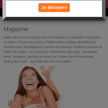
Non, je préfère le régime gratuit
»
Je decouvre
6M de personnes ont maigri et réappris à manger avec nous
Magazine
Aujourdhui.com propose aux internautes un véritable magazine
en ligne ! C'est une source d'information unique abordant de
nombreuses thématiques comme la minceur, l'univers maman &
bébé, la cuisine, ou la psycho. Retrouvez des quiz, sondages,
tests, dossiers, articles et news sur toutes ces thématiques.
Aujourdhui.com : que des bonnes nouvelles !