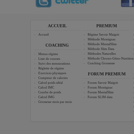
ACCUEIL
PREMIUM
Accueil
Régime Savoir Maigrir
Méthode Montignac
Méthode MentalSlim
COACHING
Méthode Slim Data
Méthodes Naturelles
Menus régime
Méthode Chrono-Géno-Nutrition
Liste de courses
Coaching Grossesse
Suivi des mensurations
Réglette de régime
Exercices physiques
FORUM PREMIUM
Compteur de calories
Calcul poids idéal
Forum Savoir Maigrir
Calcul IMC
Forum Montignac
Courbe de poids
Forum MentalSlim
Calcul IMG
Forum SLIM data
Grossesse mois par mois