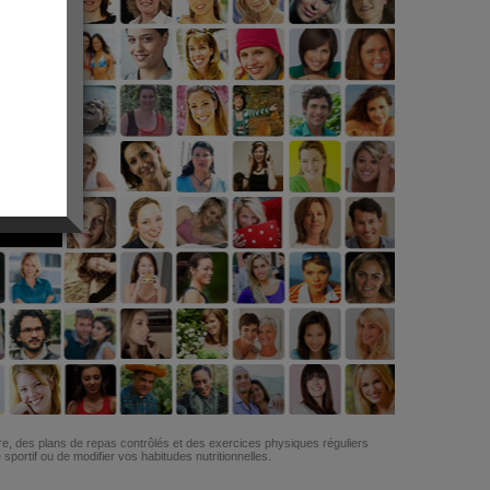
G
re, des plans de repas contrôlés et des exercices physiques réguliers
ortif ou de modifier vos habitudes nutritionnelles.