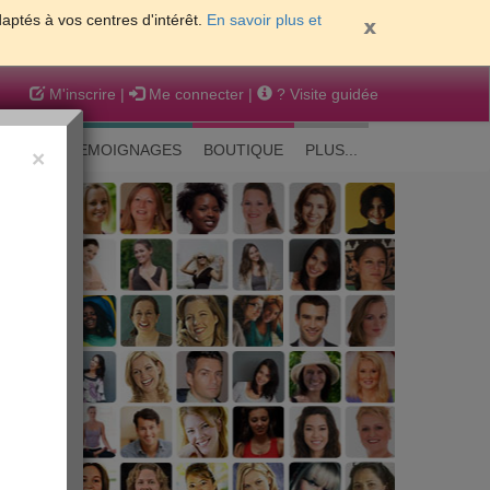
daptés à vos centres d'intérêt.
En savoir plus et
M'inscrire
|
Me connecter
|
? Visite guidée
EAUTE
TEMOIGNAGES
BOUTIQUE
PLUS...
×
 peau