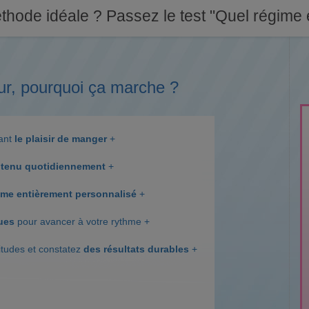
thode idéale ? Passez le test "Quel régime e
ur, pourquoi ça marche ?
dant
le plaisir de manger
+
tenu quotidiennement
+
me entièrement personnalisé
+
ques
pour avancer à votre rythme +
itudes et constatez
des résultats durables
+