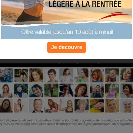
PLUS
PLUS
PLUS
EFFICACE
SANTÉ
COACHIN
Je decouvre
Non, je préfère le régime gratuit
»
6M de personnes ont maigri et réappris à manger avec nous
ont ni caractéristiques, ni garanties. Comme pour tout programme de rééquilibrage alimentai
l'avis de votre médecin traitant avant d'entreprendre un régime amincissant, un programme sp