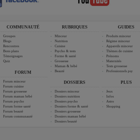
COMMUNAUTÉ
RUBRIQUES
GUIDES
Groupes
Minceur
Produits minceur
Blogs
Nutrition
Régime minceur
Rencontres
Cuisine
Appareils minceur
Bons plans
Psycho & tests
Thèmes de cuisine
Témoignages
Forme & santé
Prénoms
Quiz
Grossesse
Maternités
Maman & bébé
Tests grossesse
Beauté
Professionnels psy
FORUM
Forum minceur
DOSSIERS
PLUS
Forum cuisine
Forum grossesse
Dossiers minceur
Jeux
Forum maman bébé
Dossiers nutrition
Infos
Forum psycho
Dossiers psycho
Astro
Forum forme santé
Dossiers forme & santé
Shopping
Forum beauté
Dossiers grossesse
Forum communauté
Dossiers maman bébé
Dossiers beauté