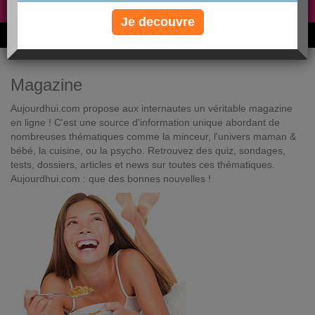
Non, je préfère le régime gratuit
»
Je decouvre
6M de personnes ont maigri et réappris à manger avec nous
Magazine
Aujourdhui.com propose aux internautes un véritable magazine
en ligne ! C'est une source d'information unique abordant de
nombreuses thématiques comme la minceur, l'univers maman &
bébé, la cuisine, ou la psycho. Retrouvez des quiz, sondages,
tests, dossiers, articles et news sur toutes ces thématiques.
Aujourdhui.com : que des bonnes nouvelles !