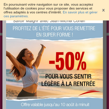
En poursuivant votre navigation sur ce site, vous acceptez
l'utilisation de cookies pour vous proposer des services et
offres adaptés à vos centres d'intérêt.
En savoir plus et gérer
×
ces paramètres.
Toggle
navigation
Togg
Les meilleures solutions pour maigrir et être bien
sear
dans sa peau
PLUS
PLUS
PLUS
EFFICACE
SANTÉ
COACHING