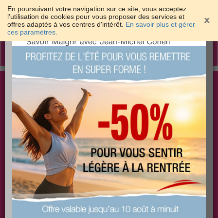
En poursuivant votre navigation sur ce site, vous acceptez
l'utilisation de cookies pour vous proposer des services et
offres adaptés à vos centres d'intérêt.
En savoir plus et gérer
×
ces paramètres.
Toggle
navigation
Togg
Les meilleures solutions pour maigrir et être bien
sear
dans sa peau
PLUS
PLUS
PLUS
EFFICACE
SANTÉ
COACHING