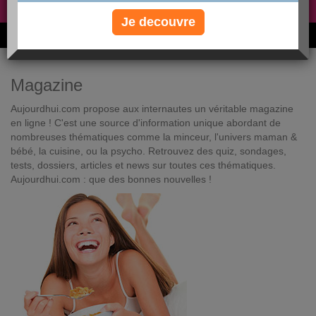
Non, je préfère le régime gratuit
»
Je decouvre
6M de personnes ont maigri et réappris à manger avec nous
Magazine
Aujourdhui.com propose aux internautes un véritable magazine
en ligne ! C'est une source d'information unique abordant de
nombreuses thématiques comme la minceur, l'univers maman &
bébé, la cuisine, ou la psycho. Retrouvez des quiz, sondages,
tests, dossiers, articles et news sur toutes ces thématiques.
Aujourdhui.com : que des bonnes nouvelles !