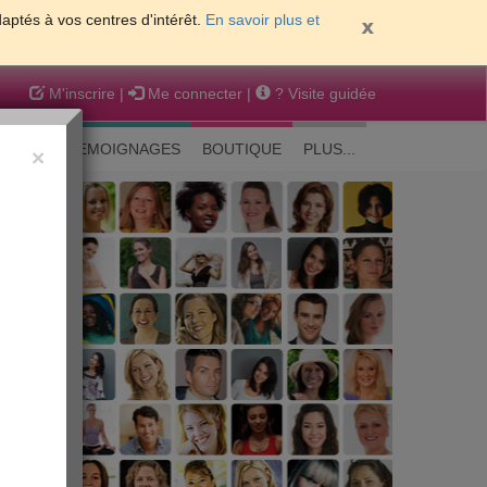
daptés à vos centres d'intérêt.
En savoir plus et
M'inscrire
|
Me connecter
|
? Visite guidée
EAUTE
TEMOIGNAGES
BOUTIQUE
PLUS...
×
 peau