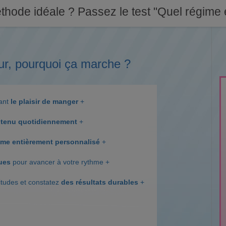
thode idéale ? Passez le test "Quel régime e
ur, pourquoi ça marche ?
dant
le plaisir de manger
+
tenu quotidiennement
+
me entièrement personnalisé
+
ques
pour avancer à votre rythme +
itudes et constatez
des résultats durables
+