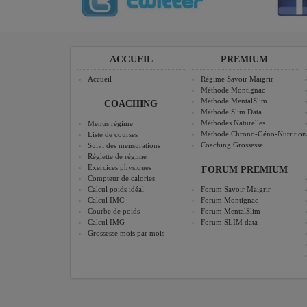
ACCUEIL
PREMIUM
Accueil
Régime Savoir Maigrir
Méthode Montignac
Méthode MentalSlim
COACHING
Méthode Slim Data
Méthodes Naturelles
Menus régime
Méthode Chrono-Géno-Nutrition
Liste de courses
Coaching Grossesse
Suivi des mensurations
Réglette de régime
Exercices physiques
FORUM PREMIUM
Compteur de calories
Calcul poids idéal
Forum Savoir Maigrir
Calcul IMC
Forum Montignac
Courbe de poids
Forum MentalSlim
Calcul IMG
Forum SLIM data
Grossesse mois par mois