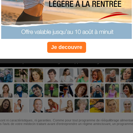
PLUS
PLUS
PLUS
EFFICACE
SANTÉ
COACHIN
Je decouvre
Non, je préfère le régime gratuit
»
6M de personnes ont maigri et réappris à manger avec nous
ont ni caractéristiques, ni garanties. Comme pour tout programme de rééquilibrage alimentai
l'avis de votre médecin traitant avant d'entreprendre un régime amincissant, un programme sp