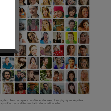
G
re, des plans de repas contrôlés et des exercices physiques réguliers
ortif ou de modifier vos habitudes nutritionnelles.