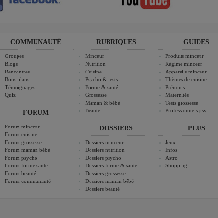
COMMUNAUTÉ
RUBRIQUES
GUIDES
Groupes
Minceur
Produits minceur
Blogs
Nutrition
Régime minceur
Rencontres
Cuisine
Appareils minceur
Bons plans
Psycho & tests
Thèmes de cuisine
Témoignages
Forme & santé
Prénoms
Quiz
Grossesse
Maternités
Maman & bébé
Tests grossesse
Beauté
Professionnels psy
FORUM
Forum minceur
DOSSIERS
PLUS
Forum cuisine
Forum grossesse
Dossiers minceur
Jeux
Forum maman bébé
Dossiers nutrition
Infos
Forum psycho
Dossiers psycho
Astro
Forum forme santé
Dossiers forme & santé
Shopping
Forum beauté
Dossiers grossesse
Forum communauté
Dossiers maman bébé
Dossiers beauté