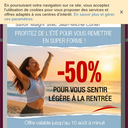
En poursuivant votre navigation sur ce site, vous acceptez
l'utilisation de cookies pour vous proposer des services et
offres adaptés à vos centres d'intérêt.
En savoir plus et gérer
×
ces paramètres.
Toggle
navigation
Togg
Les meilleures solutions pour maigrir et être bien
sear
dans sa peau
PLUS
PLUS
PLUS
EFFICACE
SANTÉ
COACHING