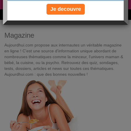
Non, je préfère le régime gratuit
»
Je decouvre
6M de personnes ont maigri et réappris à manger avec nous
Magazine
Aujourdhui.com propose aux internautes un véritable magazine
en ligne ! C'est une source d'information unique abordant de
nombreuses thématiques comme la minceur, l'univers maman &
bébé, la cuisine, ou la psycho. Retrouvez des quiz, sondages,
tests, dossiers, articles et news sur toutes ces thématiques.
Aujourdhui.com : que des bonnes nouvelles !