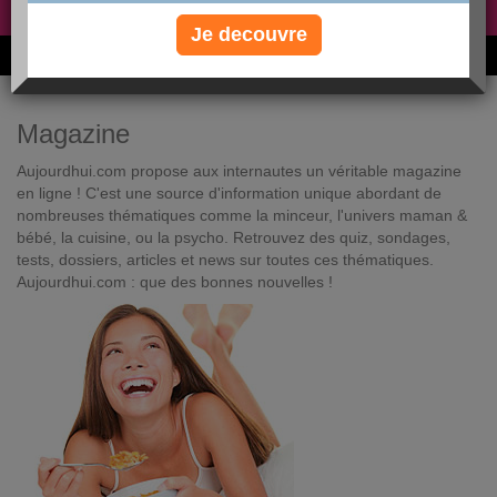
Non, je préfère le régime gratuit
»
Je decouvre
6M de personnes ont maigri et réappris à manger avec nous
Magazine
Aujourdhui.com propose aux internautes un véritable magazine
en ligne ! C'est une source d'information unique abordant de
nombreuses thématiques comme la minceur, l'univers maman &
bébé, la cuisine, ou la psycho. Retrouvez des quiz, sondages,
tests, dossiers, articles et news sur toutes ces thématiques.
Aujourdhui.com : que des bonnes nouvelles !