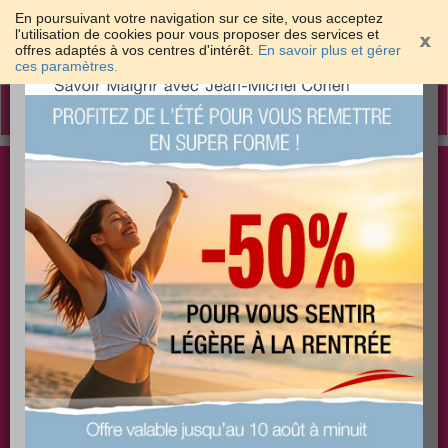
En poursuivant votre navigation sur ce site, vous acceptez
l'utilisation de cookies pour vous proposer des services et
offres adaptés à vos centres d'intérêt.
En savoir plus et gérer
×
ces paramètres.
Toggle
navigation
Togg
Les meilleures solutions pour maigrir et être bien
sear
dans sa peau
PLUS
PLUS
PLUS
EFFICACE
SANTÉ
COACHING