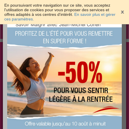
En poursuivant votre navigation sur ce site, vous acceptez
l'utilisation de cookies pour vous proposer des services et
offres adaptés à vos centres d'intérêt.
En savoir plus et gérer
×
ces paramètres.
Toggle
navigation
Togg
Les meilleures solutions pour maigrir et être bien
sear
dans sa peau
PLUS
PLUS
PLUS
EFFICACE
SANTÉ
COACHING