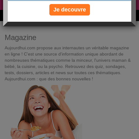
Non, je préfère le régime gratuit
»
Je decouvre
6M de personnes ont maigri et réappris à manger avec nous
Magazine
Aujourdhui.com propose aux internautes un véritable magazine
en ligne ! C'est une source d'information unique abordant de
nombreuses thématiques comme la minceur, l'univers maman &
bébé, la cuisine, ou la psycho. Retrouvez des quiz, sondages,
tests, dossiers, articles et news sur toutes ces thématiques.
Aujourdhui.com : que des bonnes nouvelles !