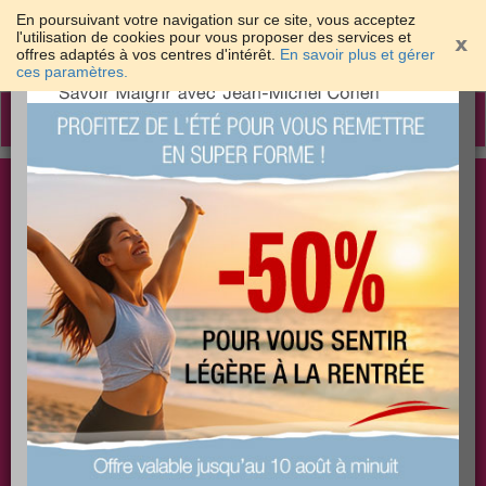
En poursuivant votre navigation sur ce site, vous acceptez
l'utilisation de cookies pour vous proposer des services et
offres adaptés à vos centres d'intérêt.
En savoir plus et gérer
×
ces paramètres.
Toggle
navigation
Togg
Les meilleures solutions pour maigrir et être bien
sear
dans sa peau
PLUS
PLUS
PLUS
EFFICACE
SANTÉ
COACHING