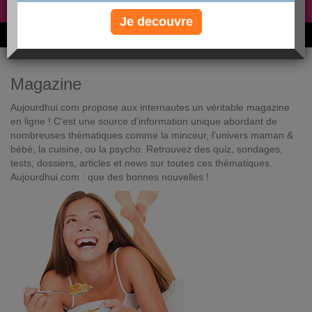
Non, je préfère le régime gratuit
»
Je decouvre
6M de personnes ont maigri et réappris à manger avec nous
Magazine
Aujourdhui.com propose aux internautes un véritable magazine
en ligne ! C'est une source d'information unique abordant de
nombreuses thématiques comme la minceur, l'univers maman &
bébé, la cuisine, ou la psycho. Retrouvez des quiz, sondages,
tests, dossiers, articles et news sur toutes ces thématiques.
Aujourdhui.com : que des bonnes nouvelles !