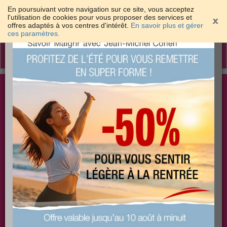
En poursuivant votre navigation sur ce site, vous acceptez
l'utilisation de cookies pour vous proposer des services et
offres adaptés à vos centres d'intérêt.
En savoir plus et gérer
×
ces paramètres.
Toggle
navigation
Togg
Les meilleures solutions pour maigrir et être bien
sear
dans sa peau
PLUS
PLUS
PLUS
EFFICACE
SANTÉ
COACHING