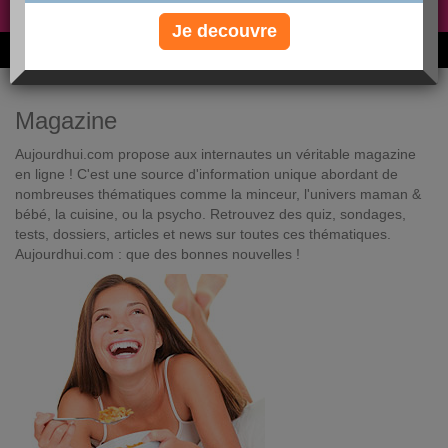
Non, je préfère le régime gratuit
»
Je decouvre
6M de personnes ont maigri et réappris à manger avec nous
Magazine
Aujourdhui.com propose aux internautes un véritable magazine
en ligne ! C'est une source d'information unique abordant de
nombreuses thématiques comme la minceur, l'univers maman &
bébé, la cuisine, ou la psycho. Retrouvez des quiz, sondages,
tests, dossiers, articles et news sur toutes ces thématiques.
Aujourdhui.com : que des bonnes nouvelles !