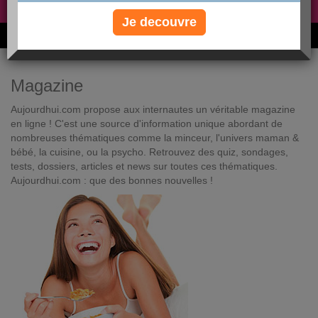
Non, je préfère le régime gratuit
»
Je decouvre
6M de personnes ont maigri et réappris à manger avec nous
Magazine
Aujourdhui.com propose aux internautes un véritable magazine
en ligne ! C'est une source d'information unique abordant de
nombreuses thématiques comme la minceur, l'univers maman &
bébé, la cuisine, ou la psycho. Retrouvez des quiz, sondages,
tests, dossiers, articles et news sur toutes ces thématiques.
Aujourdhui.com : que des bonnes nouvelles !