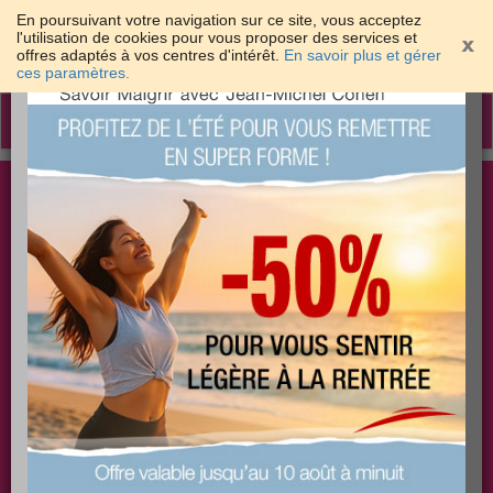
En poursuivant votre navigation sur ce site, vous acceptez
l'utilisation de cookies pour vous proposer des services et
offres adaptés à vos centres d'intérêt.
En savoir plus et gérer
×
ces paramètres.
Toggle
navigation
Togg
Les meilleures solutions pour maigrir et être bien
sear
dans sa peau
PLUS
PLUS
PLUS
EFFICACE
SANTÉ
COACHING