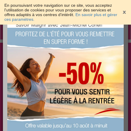
En poursuivant votre navigation sur ce site, vous acceptez
l'utilisation de cookies pour vous proposer des services et
offres adaptés à vos centres d'intérêt.
En savoir plus et gérer
×
ces paramètres.
Toggle
navigation
Togg
Les meilleures solutions pour maigrir et être bien
sear
dans sa peau
PLUS
PLUS
PLUS
EFFICACE
SANTÉ
COACHING