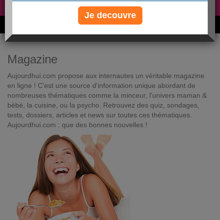
Non, je préfère le régime gratuit
»
Je decouvre
6M de personnes ont maigri et réappris à manger avec nous
Magazine
Aujourdhui.com propose aux internautes un véritable magazine
en ligne ! C'est une source d'information unique abordant de
nombreuses thématiques comme la minceur, l'univers maman &
bébé, la cuisine, ou la psycho. Retrouvez des quiz, sondages,
tests, dossiers, articles et news sur toutes ces thématiques.
Aujourdhui.com : que des bonnes nouvelles !