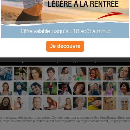
PLUS
PLUS
PLUS
EFFICACE
SANTÉ
COACHIN
Je decouvre
Non, je préfère le régime gratuit
»
6M de personnes ont maigri et réappris à manger avec nous
ont ni caractéristiques, ni garanties. Comme pour tout programme de rééquilibrage alimentai
l'avis de votre médecin traitant avant d'entreprendre un régime amincissant, un programme sp