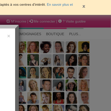
daptés à vos centres d'intérêt.
En savoir plus et
M'inscrire
|
Me connecter
|
? Visite guidée
EAUTE
TEMOIGNAGES
BOUTIQUE
PLUS...
×
 peau