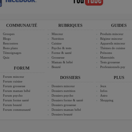
COMMUNAUTÉ
RUBRIQUES
GUIDES
Groupes
Minceur
Produits minceur
Blogs
Nutrition
Régime minceur
Rencontres
Cuisine
Appareils minceur
Bons plans
Psycho & tests
Thèmes de cuisine
Témoignages
Forme & santé
Prénoms
Quiz
Grossesse
Maternités
Maman & bébé
Tests grossesse
Beauté
Professionnels psy
FORUM
Forum minceur
DOSSIERS
PLUS
Forum cuisine
Forum grossesse
Dossiers minceur
Jeux
Forum maman bébé
Dossiers nutrition
Infos
Forum psycho
Dossiers psycho
Astro
Forum forme santé
Dossiers forme & santé
Shopping
Forum beauté
Dossiers grossesse
Forum communauté
Dossiers maman bébé
Dossiers beauté