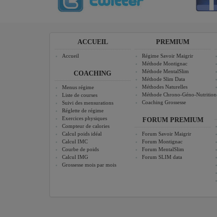
ACCUEIL
PREMIUM
Accueil
Régime Savoir Maigrir
Méthode Montignac
Méthode MentalSlim
COACHING
Méthode Slim Data
Méthodes Naturelles
Menus régime
Méthode Chrono-Géno-Nutrition
Liste de courses
Coaching Grossesse
Suivi des mensurations
Réglette de régime
Exercices physiques
FORUM PREMIUM
Compteur de calories
Calcul poids idéal
Forum Savoir Maigrir
Calcul IMC
Forum Montignac
Courbe de poids
Forum MentalSlim
Calcul IMG
Forum SLIM data
Grossesse mois par mois