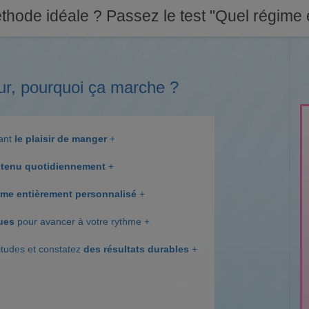
thode idéale ? Passez le test "Quel régime e
ur, pourquoi ça marche ?
dant
le plaisir de manger
+
tenu quotidiennement
+
me entièrement personnalisé
+
ques
pour avancer à votre rythme +
itudes et constatez
des résultats durables
+