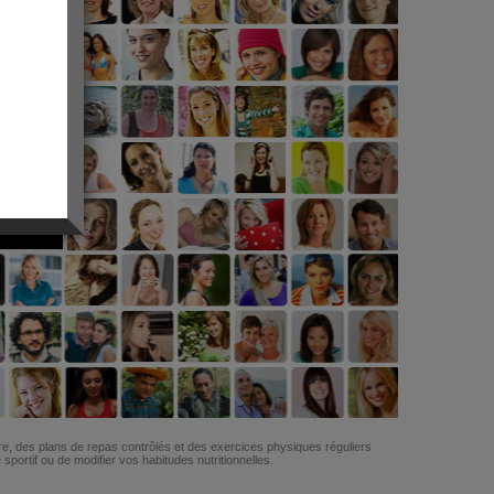
G
re, des plans de repas contrôlés et des exercices physiques réguliers
ortif ou de modifier vos habitudes nutritionnelles.