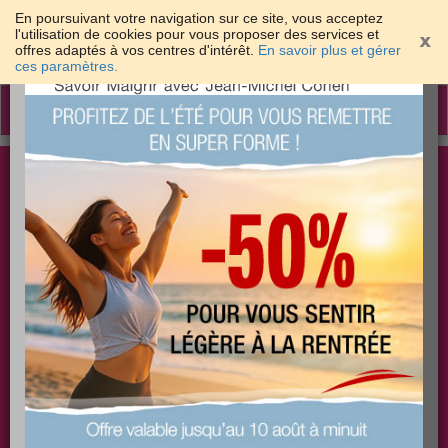
En poursuivant votre navigation sur ce site, vous acceptez
l'utilisation de cookies pour vous proposer des services et
offres adaptés à vos centres d'intérêt.
En savoir plus et gérer
×
ces paramètres.
Toggle
navigation
Togg
Les meilleures solutions pour maigrir et être bien
sear
dans sa peau
PLUS
PLUS
PLUS
EFFICACE
SANTÉ
COACHING