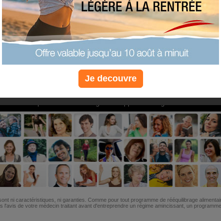
PLUS
PLUS
PLUS
EFFICACE
SANTÉ
COACHIN
Je decouvre
Non, je préfère le régime gratuit
»
6M de personnes ont maigri et réappris à manger avec nous
ont ni caractéristiques, ni garanties. Comme pour tout programme de rééquilibrage alimentai
l'avis de votre médecin traitant avant d'entreprendre un régime amincissant, un programme sp