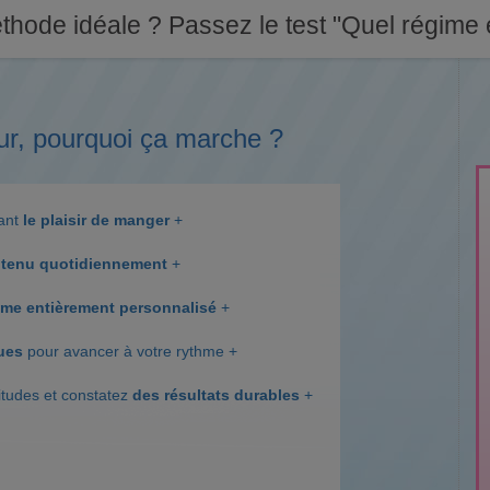
thode idéale ? Passez le test "Quel régime e
ur, pourquoi ça marche ?
dant
le plaisir de manger
+
tenu quotidiennement
+
me entièrement personnalisé
+
ques
pour avancer à votre rythme +
itudes et constatez
des résultats durables
+