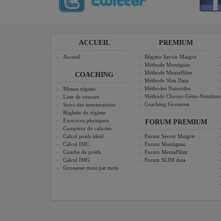
ACCUEIL
PREMIUM
Accueil
Régime Savoir Maigrir
Méthode Montignac
Méthode MentalSlim
COACHING
Méthode Slim Data
Méthodes Naturelles
Menus régime
Méthode Chrono-Géno-Nutrition
Liste de courses
Coaching Grossesse
Suivi des mensurations
Réglette de régime
Exercices physiques
FORUM PREMIUM
Compteur de calories
Calcul poids idéal
Forum Savoir Maigrir
Calcul IMC
Forum Montignac
Courbe de poids
Forum MentalSlim
Calcul IMG
Forum SLIM data
Grossesse mois par mois