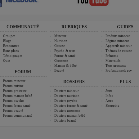
COMMUNAUTÉ
RUBRIQUES
GUIDES
Groupes
Minceur
Produits minceur
Blogs
Nutrition
Régime minceur
Rencontres
Cuisine
Appareils minceur
Bons plans
Psycho & tests
Thèmes de cuisine
Témoignages
Forme & santé
Prénoms
Quiz
Grossesse
Maternités
Maman & bébé
Tests grossesse
Beauté
Professionnels psy
FORUM
Forum minceur
DOSSIERS
PLUS
Forum cuisine
Forum grossesse
Dossiers minceur
Jeux
Forum maman bébé
Dossiers nutrition
Infos
Forum psycho
Dossiers psycho
Astro
Forum forme santé
Dossiers forme & santé
Shopping
Forum beauté
Dossiers grossesse
Forum communauté
Dossiers maman bébé
Dossiers beauté