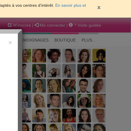
daptés à vos centres d'intérêt.
En savoir plus et
M'inscrire
|
Me connecter
|
? Visite guidée
EAUTE
TEMOIGNAGES
BOUTIQUE
PLUS...
×
 peau