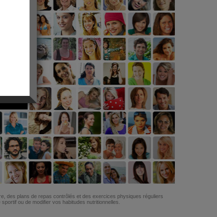
G
re, des plans de repas contrôlés et des exercices physiques réguliers
ortif ou de modifier vos habitudes nutritionnelles.