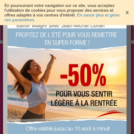
En poursuivant votre navigation sur ce site, vous acceptez
l'utilisation de cookies pour vous proposer des services et
offres adaptés à vos centres d'intérêt.
En savoir plus et gérer
×
ces paramètres.
Toggle
navigation
Togg
Les meilleures solutions pour maigrir et être bien
sear
dans sa peau
PLUS
PLUS
PLUS
EFFICACE
SANTÉ
COACHING