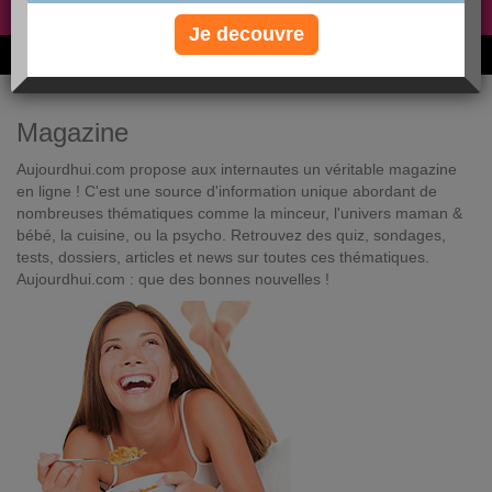
Non, je préfère le régime gratuit
»
Je decouvre
6M de personnes ont maigri et réappris à manger avec nous
Magazine
Aujourdhui.com propose aux internautes un véritable magazine
en ligne ! C'est une source d'information unique abordant de
nombreuses thématiques comme la minceur, l'univers maman &
bébé, la cuisine, ou la psycho. Retrouvez des quiz, sondages,
tests, dossiers, articles et news sur toutes ces thématiques.
Aujourdhui.com : que des bonnes nouvelles !