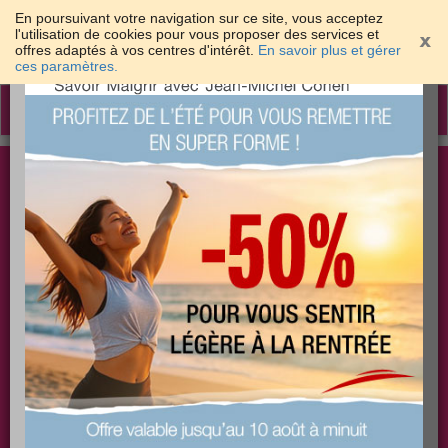
En poursuivant votre navigation sur ce site, vous acceptez
l'utilisation de cookies pour vous proposer des services et
offres adaptés à vos centres d'intérêt.
En savoir plus et gérer
×
ces paramètres.
Toggle
navigation
Togg
Les meilleures solutions pour maigrir et être bien
sear
dans sa peau
PLUS
PLUS
PLUS
EFFICACE
SANTÉ
COACHING