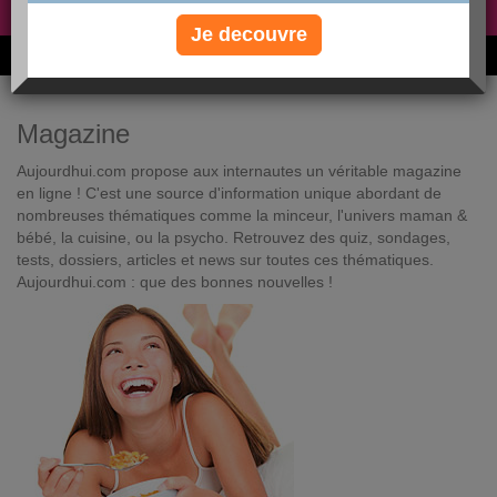
Non, je préfère le régime gratuit
»
Je decouvre
6M de personnes ont maigri et réappris à manger avec nous
Magazine
Aujourdhui.com propose aux internautes un véritable magazine
en ligne ! C'est une source d'information unique abordant de
nombreuses thématiques comme la minceur, l'univers maman &
bébé, la cuisine, ou la psycho. Retrouvez des quiz, sondages,
tests, dossiers, articles et news sur toutes ces thématiques.
Aujourdhui.com : que des bonnes nouvelles !